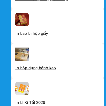
In bao bì hộp giấy
In hộp đựng bánh kẹo
In Lì Xì Tết 2026