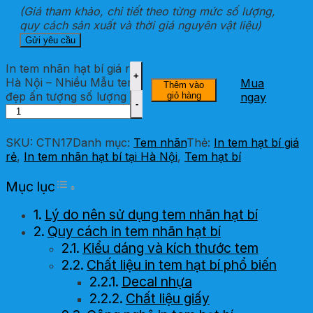
(Giá tham khảo, chi tiết theo từng mức số lượng,
quy cách sản xuất và thời giá nguyên vật liệu)
In tem nhãn hạt bí giá rẻ
Hà Nội – Nhiều Mẫu tem
Mua
Thêm vào
đẹp ấn tượng số lượng
giỏ hàng
ngay
SKU:
CTN17
Danh mục:
Tem nhãn
Thẻ:
In tem hạt bí giá
rẻ
,
In tem nhãn hạt bí tại Hà Nội
,
Tem hạt bí
Toggle Table of Content
Mục lục
Lý do nên sử dụng tem nhãn hạt bí
Quy cách in tem nhãn hạt bí
Kiểu dáng và kích thước tem
Chất liệu in tem hạt bí phổ biến
Decal nhựa
Chất liệu giấy