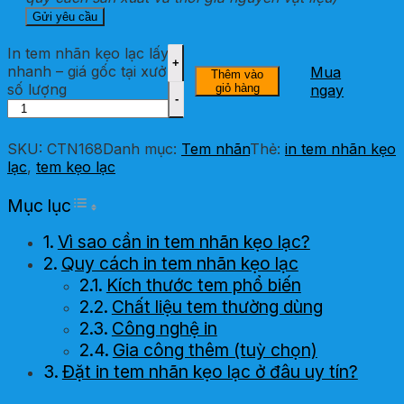
In tem nhãn kẹo lạc lấy
nhanh – giá gốc tại xưởng
Mua
Thêm vào
số lượng
giỏ hàng
ngay
SKU:
CTN168
Danh mục:
Tem nhãn
Thẻ:
in tem nhãn kẹo
lạc
,
tem kẹo lạc
Toggle Table of Content
Mục lục
Vì sao cần in tem nhãn kẹo lạc?
Quy cách in tem nhãn kẹo lạc
Kích thước tem phổ biến
Chất liệu tem thường dùng
Công nghệ in
Gia công thêm (tuỳ chọn)
Đặt in tem nhãn kẹo lạc ở đâu uy tín?