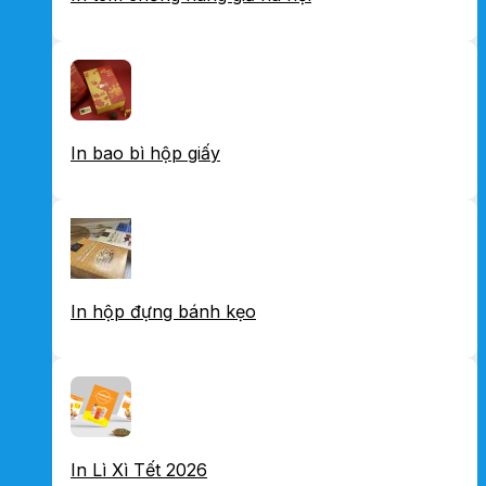
In bao bì hộp giấy
In hộp đựng bánh kẹo
In Lì Xì Tết 2026