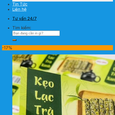
Tin Tức
Liên hệ
Tư vấn 24/7
Tìm kiếm:
-17%