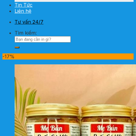
Tin Tức
Liên hệ
Tư vấn 24/7
Tìm kiếm:
-17%