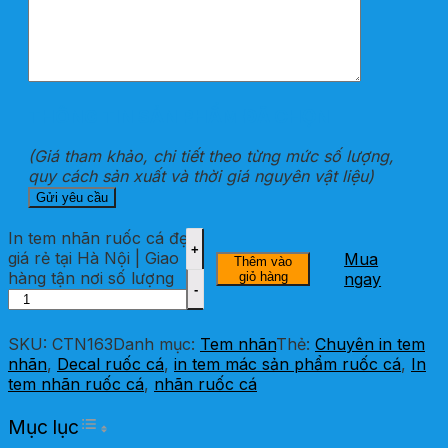
THÔNG TIN SẢN PHẨM ĐÃ CHỌN
(Giá tham khảo, chi tiết theo từng mức số lượng,
quy cách sản xuất và thời giá nguyên vật liệu)
In tem nhãn ruốc cá đẹp
giá rẻ tại Hà Nội | Giao
Mua
Thêm vào
hàng tận nơi số lượng
giỏ hàng
ngay
SKU:
CTN163
Danh mục:
Tem nhãn
Thẻ:
Chuyên in tem
nhãn
,
Decal ruốc cá
,
in tem mác sản phẩm ruốc cá
,
In
tem nhãn ruốc cá
,
nhãn ruốc cá
Toggle Table of Content
Mục lục