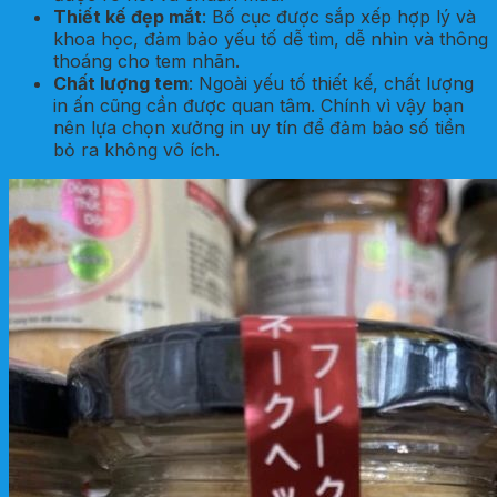
Thiết kế đẹp mắt
: Bố cục được sắp xếp hợp lý và
khoa học, đảm bảo yếu tố dễ tìm, dễ nhìn và thông
thoáng cho tem nhãn.
Chất lượng tem
: Ngoài yếu tố thiết kế, chất lượng
in ấn cũng cần được quan tâm. Chính vì vậy bạn
nên lựa chọn xưởng in uy tín để đảm bảo số tiền
bỏ ra không vô ích.