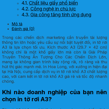
Chất liệu giấy phổ biến
Công nghệ in chủ lực
Gia công tăng tính ứng dụng
Mô tả
Đánh giá (0)
Trong các chiến dịch marketing cần truyền tải lượng
thông tin lớn hoặc yêu cầu sự nổi bật tuyệt đối, in tờ rơi
A3 là lựa chọn tối ưu. Kích thước A3 (29.7 x 42 cm)
không chỉ là một khổ giấy lớn mà còn là Giải Pháp
Truyền Thông Ấn Tượng Cho Các Chiến Dịch Lớn,
mang lại không gian trình bày rộng rãi, rõ ràng và thu
hút thị giác mạnh mẽ. In Hoa Long, với xưởng in hiện đại
tại Hà Nội, cung cấp dịch vụ in tờ rơi khổ A3 chất lượng
cao, với cam kết in tờ rơi khổ A3 giá rẻ và tốc độ nhanh
chóng.
Khi nào doanh nghiệp của bạn nên
chọn in tờ rơi A3?