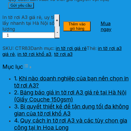
In tờ rơi A3 giá rẻ, uy tín,
lấy nhanh tại Hà Nội số
Mua
Thêm vào
lượng
giỏ hàng
ngay
SKU:
CTR83
Danh mục:
in tờ rơi giá rẻ
Thẻ:
in tờ rơi a3
giá rẻ
,
in tờ rơi khổ a3
,
tờ rơi a3
Toggle Table of Content
Mục lục
Khi nào doanh nghiệp của bạn nên chọn in
tờ rơi A3?
Bảng báo giá in tờ rơi A3 giá rẻ tại Hà Nội
(Giấy Couche 150gsm)
Bí quyết thiết kế để tận dụng tối đa không
gian của tờ rơi khổ A3
Quy cách in tờ rơi A3 và các tùy chọn gia
công tại In Hoa Long