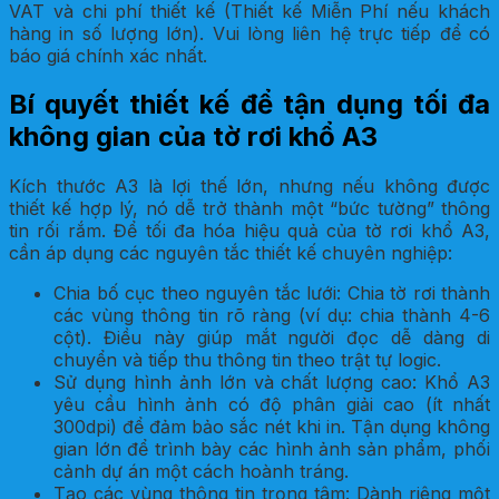
VAT và chi phí thiết kế (Thiết kế Miễn Phí nếu khách
hàng in số lượng lớn). Vui lòng liên hệ trực tiếp để có
báo giá chính xác nhất.
Bí quyết thiết kế để tận dụng tối đa
không gian của tờ rơi khổ A3
Kích thước A3 là lợi thế lớn, nhưng nếu không được
thiết kế hợp lý, nó dễ trở thành một “bức tường” thông
tin rối rắm. Để tối đa hóa hiệu quả của tờ rơi khổ A3,
cần áp dụng các nguyên tắc thiết kế chuyên nghiệp:
Chia bố cục theo nguyên tắc lưới: Chia tờ rơi thành
các vùng thông tin rõ ràng (ví dụ: chia thành 4-6
cột). Điều này giúp mắt người đọc dễ dàng di
chuyển và tiếp thu thông tin theo trật tự logic.
Sử dụng hình ảnh lớn và chất lượng cao: Khổ A3
yêu cầu hình ảnh có độ phân giải cao (ít nhất
300dpi) để đảm bảo sắc nét khi in. Tận dụng không
gian lớn để trình bày các hình ảnh sản phẩm, phối
cảnh dự án một cách hoành tráng.
Tạo các vùng thông tin trọng tâm: Dành riêng một