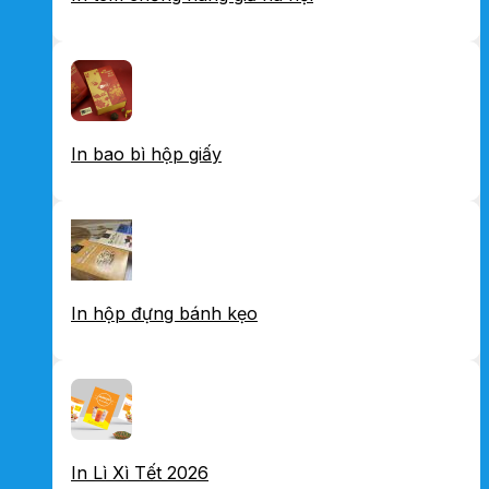
In bao bì hộp giấy
In hộp đựng bánh kẹo
In Lì Xì Tết 2026