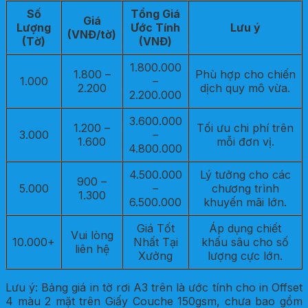
Số
Tổng Giá
Giá
Lượng
Ước Tính
Lưu ý
(VNĐ/tờ)
(Tờ)
(VNĐ)
1.800.000
1.800 –
Phù hợp cho chiến
1.000
–
2.200
dịch quy mô vừa.
2.200.000
3.600.000
1.200 –
Tối ưu chi phí trên
3.000
–
1.600
mỗi đơn vị.
4.800.000
4.500.000
Lý tưởng cho các
900 –
5.000
–
chương trình
1.300
6.500.000
khuyến mãi lớn.
Giá Tốt
Áp dụng chiết
Vui lòng
10.000+
Nhất Tại
khấu sâu cho số
liên hệ
Xưởng
lượng cực lớn.
Lưu ý: Bảng giá in tờ rơi A3 trên là ước tính cho in Offset
4 màu 2 mặt trên Giấy Couche 150gsm, chưa bao gồm