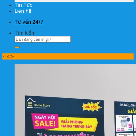
Tin Tức
Liên hệ
Tư vấn 24/7
Tìm kiếm:
-14%