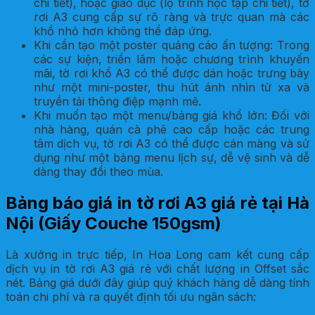
chi tiết), hoặc giáo dục (lộ trình học tập chi tiết), tờ
rơi A3 cung cấp sự rõ ràng và trực quan mà các
khổ nhỏ hơn không thể đáp ứng.
Khi cần tạo một poster quảng cáo ấn tượng: Trong
các sự kiện, triển lãm hoặc chương trình khuyến
mãi, tờ rơi khổ A3 có thể được dán hoặc trưng bày
như một mini-poster, thu hút ánh nhìn từ xa và
truyền tải thông điệp mạnh mẽ.
Khi muốn tạo một menu/bảng giá khổ lớn: Đối với
nhà hàng, quán cà phê cao cấp hoặc các trung
tâm dịch vụ, tờ rơi A3 có thể được cán màng và sử
dụng như một bảng menu lịch sự, dễ vệ sinh và dễ
dàng thay đổi theo mùa.
Bảng báo giá in tờ rơi A3 giá rẻ tại Hà
Nội (Giấy Couche 150gsm)
Là xưởng in trực tiếp, In Hoa Long cam kết cung cấp
dịch vụ in tờ rơi A3 giá rẻ với chất lượng in Offset sắc
nét. Bảng giá dưới đây giúp quý khách hàng dễ dàng tính
toán chi phí và ra quyết định tối ưu ngân sách: