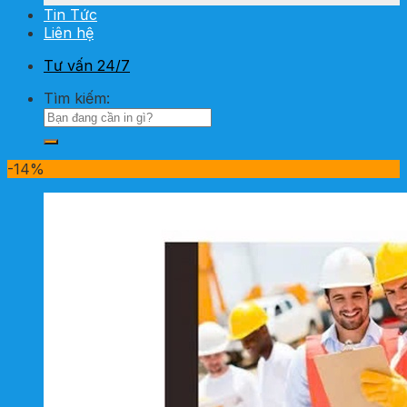
Tin Tức
Liên hệ
Tư vấn 24/7
Tìm kiếm:
-14%