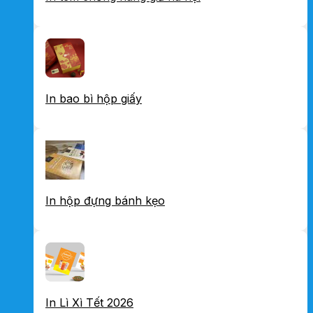
In bao bì hộp giấy
In hộp đựng bánh kẹo
In Lì Xì Tết 2026