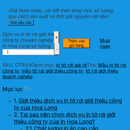
(Giá tham khảo, chi tiết theo từng mức số lượng,
quy cách sản xuất và thời giá nguyên vật liệu)
Dịch vụ in tờ rơi giới thiệu
công ty chuyên nghiệp từ
Mua
Thêm vào
In Hoa Long số lượng
giỏ hàng
ngay
SKU:
CTR44
Danh mục:
in tờ rơi giá rẻ
Thẻ:
Mẫu in tờ rơi
công ty
,
mẫu tờ rơi giới thiệu công ty
,
tờ rơi giới thiệu
doanh nghiệp
Toggle Table of Content
Mục lục
Giới thiệu dịch vụ in tờ rơi giới thiệu công
ty của Hoa Long
Tại sao nên chọn dịch vụ in tờ rơi giới
thiệu công ty của In Hoa Long?
Chất lượng in ấn cao cấp