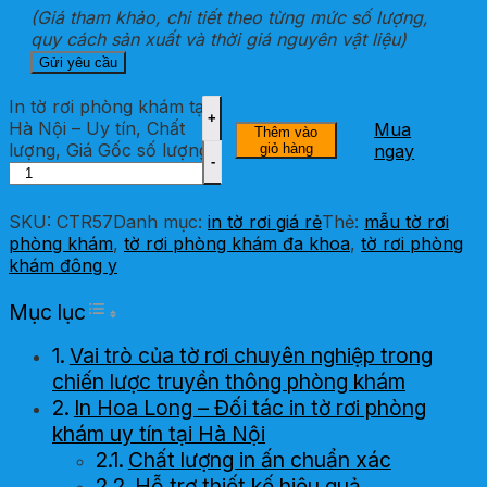
(Giá tham khảo, chi tiết theo từng mức số lượng,
quy cách sản xuất và thời giá nguyên vật liệu)
In tờ rơi phòng khám tại
Hà Nội – Uy tín, Chất
Mua
Thêm vào
lượng, Giá Gốc số lượng
giỏ hàng
ngay
SKU:
CTR57
Danh mục:
in tờ rơi giá rẻ
Thẻ:
mẫu tờ rơi
phòng khám
,
tờ rơi phòng khám đa khoa
,
tờ rơi phòng
khám đông y
Toggle Table of Content
Mục lục
Vai trò của tờ rơi chuyên nghiệp trong
chiến lược truyền thông phòng khám
In Hoa Long – Đối tác in tờ rơi phòng
khám uy tín tại Hà Nội
Chất lượng in ấn chuẩn xác
Hỗ trợ thiết kế hiệu quả