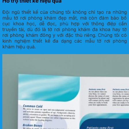
Hỗ trợ thiết kế hiệu quả
Đội ngũ thiết kế của chúng tôi không chỉ tạo ra những
mẫu tờ rơi phòng khám đẹp mắt, mà còn đảm bảo bố
cục khoa học, dễ đọc, phù hợp với thông điệp cần
truyền tải, dù đó là tờ rơi phòng khám đa khoa hay tờ
rơi phòng khám đông y với đặc thù riêng. Chúng tôi có
kinh nghiệm thiết kế đa dạng các mẫu tờ rơi phòng
khám hiệu quả.