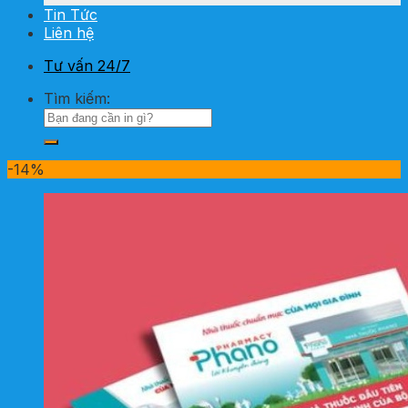
Tin Tức
Liên hệ
Tư vấn 24/7
Tìm kiếm:
-14%