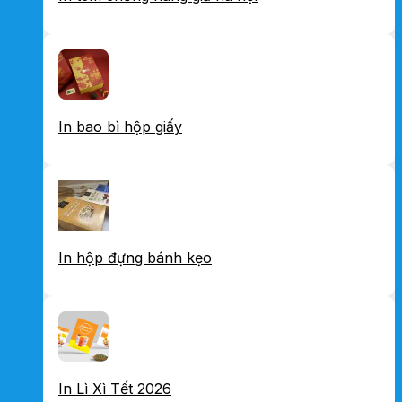
In bao bì hộp giấy
In hộp đựng bánh kẹo
In Lì Xì Tết 2026