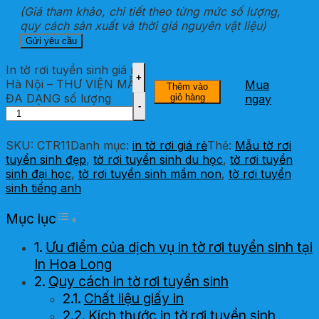
(Giá tham khảo, chi tiết theo từng mức số lượng,
quy cách sản xuất và thời giá nguyên vật liệu)
In tờ rơi tuyển sinh giá rẻ
Hà Nội – THƯ VIỆN MẪU
Mua
Thêm vào
ĐA DẠNG số lượng
giỏ hàng
ngay
SKU:
CTR11
Danh mục:
in tờ rơi giá rẻ
Thẻ:
Mẫu tờ rơi
tuyển sinh đẹp
,
tờ rơi tuyển sinh du học
,
tờ rơi tuyển
sinh đại học
,
tờ rơi tuyển sinh mầm non
,
tờ rơi tuyển
sinh tiếng anh
Toggle Table of Content
Mục lục
Ưu điểm của dịch vụ in tờ rơi tuyển sinh tại
In Hoa Long
Quy cách in tờ rơi tuyển sinh
Chất liệu giấy in
Kích thước in tờ rơi tuyển sinh