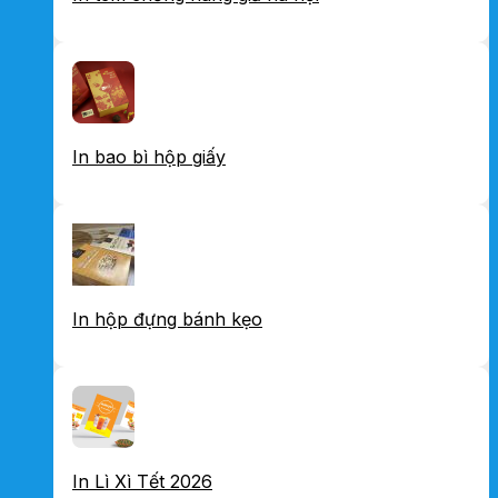
In bao bì hộp giấy
In hộp đựng bánh kẹo
In Lì Xì Tết 2026