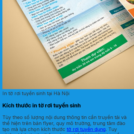
In tờ rơi tuyển sinh tại Hà Nội
Kích thước in tờ rơi tuyển sinh
Tùy theo số lượng nội dung thông tin cần truyền tải và
thể hiện trên bản flyer, quy mô trường, trung tâm đào
tạo mà lựa chọn kích thước
tờ rơi tuyển dụng
. Tuy