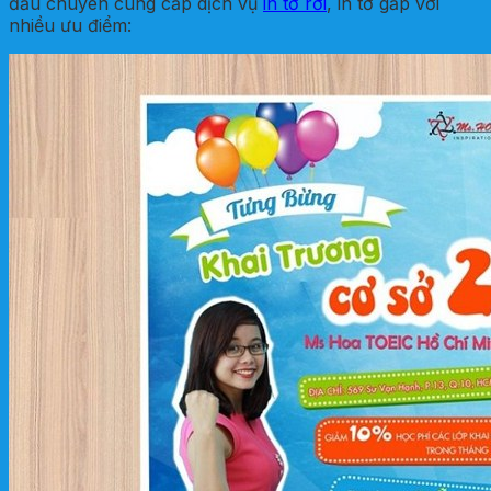
đầu chuyên cung cấp dịch vụ
in tờ rơi
, in tờ gấp với
nhiều ưu điểm: