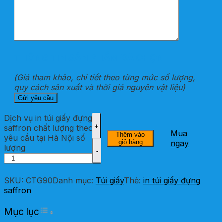
THÔNG TIN SẢN PHẨM ĐÃ CHỌN
(Giá tham khảo, chi tiết theo từng mức số lượng,
quy cách sản xuất và thời giá nguyên vật liệu)
Dịch vụ in túi giấy đựng
saffron chất lượng theo
Mua
Thêm vào
yêu cầu tại Hà Nội số
giỏ hàng
ngay
lượng
SKU:
CTG90
Danh mục:
Túi giấy
Thẻ:
in túi giấy đựng
saffron
Toggle Table of Content
Mục lục