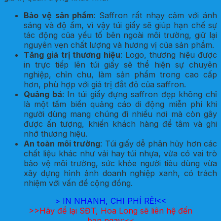
Bảo vệ sản phẩm
: Saffron rất nhạy cảm với ánh
sáng và độ ẩm, vì vậy túi giấy sẽ giúp hạn chế sự
tác động của yếu tố bên ngoài môi trường, giữ lại
nguyên vẹn chất lượng và hương vị của sản phẩm.
Tăng giá trị thương hiệu
: Logo, thương hiệu được
in trực tiếp lên túi giấy sẽ thể hiện sự chuyên
nghiệp, chỉn chu, làm sản phẩm trong cao cấp
hơn, phù hợp với giá trị đắt đỏ của saffron.
Quảng bá
: In túi giấy đựng saffron đẹp không chỉ
là một tấm biển quảng cáo di động miễn phí khi
người dùng mang chúng đi nhiều nơi mà còn gây
được ấn tượng, khiến khách hàng để tâm và ghi
nhớ thương hiệu.
An toàn môi trường
: Túi giấy dễ phân hủy hơn các
chất liệu khác như vải hay túi nhựa, vừa có vai trò
bảo vệ môi trường, sức khỏe người tiêu dùng vừa
xây dựng hình ảnh doanh nghiệp xanh, có trách
nhiệm với vấn đề cộng đồng.
>
IN NHANH, CHI PHÍ RẺ!<<
>>Hãy để lại SĐT, Hoa Long sẽ liên hệ đến
bạn ngay:<<