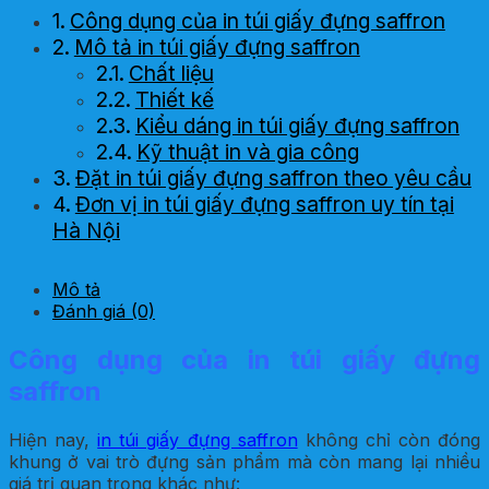
Công dụng của in túi giấy đựng saffron
Mô tả in túi giấy đựng saffron
Chất liệu
Thiết kế
Kiểu dáng in túi giấy đựng saffron
Kỹ thuật in và gia công
Đặt in túi giấy đựng saffron theo yêu cầu
Đơn vị in túi giấy đựng saffron uy tín tại
Hà Nội
Mô tả
Đánh giá (0)
Công dụng của in túi giấy đựng
saffron
Hiện nay,
in túi giấy đựng saffron
không chỉ còn đóng
khung ở vai trò đựng sản phẩm mà còn mang lại nhiều
giá trị quan trọng khác như: