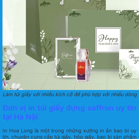
Làm túi giấy với nhiều kích cỡ để phù hợp với nhiều dòn
Đơn vị in túi giấy đựng saffron uy tín
tại Hà Nội
In Hoa Long là một trong những xưởng in ấn bao bì uy
tín, chuyên cung cấp túi giấy, hộp giấy, bao bì sản phẩm