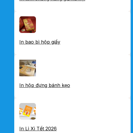
In bao bì hộp giấy
In hộp đựng bánh kẹo
In Lì Xì Tết 2026