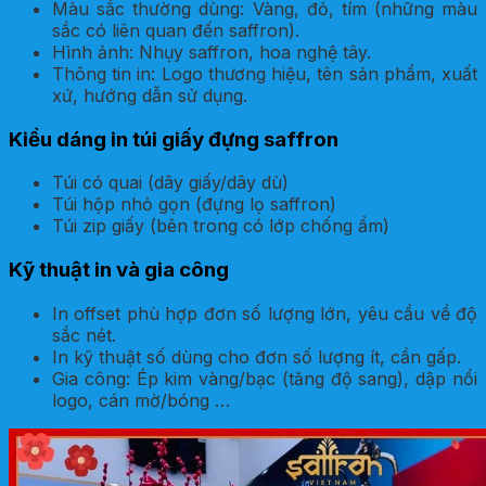
Màu sắc thường dùng: Vàng, đỏ, tím (những màu
sắc có liên quan đến saffron).
Hình ảnh: Nhụy saffron, hoa nghệ tây.
Thông tin in: Logo thương hiệu, tên sản phẩm, xuất
xứ, hướng dẫn sử dụng.
Kiểu dáng in túi giấy đựng saffron
Túi có quai (dây giấy/dây dù)
Túi hộp nhỏ gọn (đựng lọ saffron)
Túi zip giấy (bên trong có lớp chống ẩm)
Kỹ thuật in và gia công
In offset phù hợp đơn số lượng lớn, yêu cầu về độ
sắc nét.
In kỹ thuật số dùng cho đơn số lượng ít, cần gấp.
Gia công: Ép kim vàng/bạc (tăng độ sang), dập nổi
logo, cán mờ/bóng …