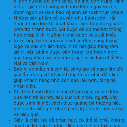
bị ảnh hưởng bởi ánh sáng, độ ẩm, côn trùng, nấm
mốc… giữ cho hương vị bánh được nguyên vẹn,
thơm ngon và đảm bảo vệ sinh an toàn thực phẩm.
Những sản phẩm cổ truyền như bánh cốm, rất
được chào đón khi xuất khẩu, nên hộp đựng bánh
cốm trở thành bước bắt buộc để có thể lưu thông
hợp pháp ở thị trường trong nước và xuất khẩu.
In vỏ hộp bánh cốm có thiết kế đẹp, sang trọng,
logo và các chi tiết được in rõ nét giúp nâng tầm
giá trị sản phẩm được bên trong, trở thành món
quà tặng vừa cao cấp vừa ý nghĩa lại đậm chất Hà
Nội và Việt Nam.
Bao bì có mẫu mã tinh tế, sáng tạo sẽ ngay lập tức
gây ấn tượng với khách hàng từ cái nhìn đầu tiên,
giúp khách hàng nhớ đến bạn lâu hơn, tăng độ
nhận diện.
Khi hộp bánh được mang đi làm quà, nó sẽ được
đưa đến nhiều nơi, tiếp xúc với nhiều người, đây
được xem là một cách thức quảng bá thương hiệu
một cách miễn phí nhưng cực kỳ tinh tế, bền vững
và hiệu quả.
Giấy là chất liệu dễ phân hủy, có thể tái chế, không
gây hại đến môi trường, điều này sẽ tạo thiện cảm