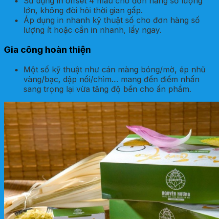
Sử dụng in offset 4 màu cho đơn hàng số lượng
lớn, không đòi hỏi thời gian gấp.
Áp dụng in nhanh kỹ thuật số cho đơn hàng số
lượng ít hoặc cần in nhanh, lấy ngay.
Gia công hoàn thiện
Một số kỹ thuật như cán màng bóng/mờ, ép nhũ
vàng/bạc, dập nổi/chìm… mang đến điểm nhấn
sang trọng lại vừa tăng độ bền cho ấn phẩm.