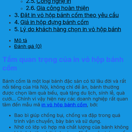
Công nghệ in
Gia công hoàn thiện
Đặt in vỏ hộp bánh cốm theo yêu cầu
Giá in hộp đựng bánh cốm
Lý do khách hàng chọn in vỏ hộp bánh
cốm tại In Hoa Long
Mô tả
Đánh giá (0)
Tầm quan trọng của in vỏ hộp bánh
cốm
Bánh cốm là một loại bánh đặc sản có từ lâu đời và rất
nổi tiếng của Hà Nội, không chỉ để ăn, bánh thường
được chọn làm quà biếu, quà tặng du lịch, sính lễ, quà
cưới… Chính vì vậy hiện nay các doanh nghiệp rất quan
tâm đến mẫu mã
in vỏ hộp bánh cốm
, bởi:
Bao bì giúp chống bụi, chống va đập trong quá
trình vận chuyển, bày bán và sử dụng.
Nhờ có lớp vỏ hợp mà chất lượng của bánh không