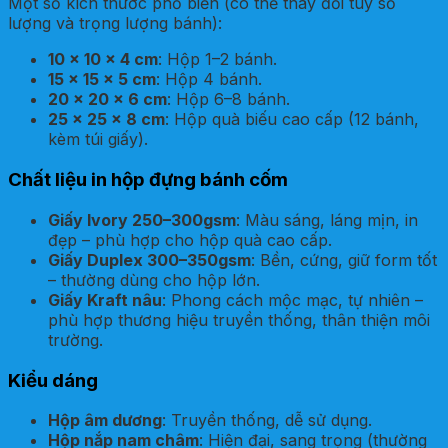
Một số kích thước phổ biến (có thể thay đổi tùy số
lượng và trọng lượng bánh):
10 × 10 × 4 cm
: Hộp 1–2 bánh.
15 × 15 × 5 cm
: Hộp 4 bánh.
20 × 20 × 6 cm
: Hộp 6–8 bánh.
25 × 25 × 8 cm
: Hộp quà biếu cao cấp (12 bánh,
kèm túi giấy).
Chất liệu in hộp đựng bánh cốm
Giấy Ivory 250–300gsm
: Màu sáng, láng mịn, in
đẹp – phù hợp cho hộp quà cao cấp.
Giấy Duplex 300–350gsm
: Bền, cứng, giữ form tốt
– thường dùng cho hộp lớn.
Giấy Kraft nâu
: Phong cách mộc mạc, tự nhiên –
phù hợp thương hiệu truyền thống, thân thiện môi
trường.
Kiểu dáng
Hộp âm dương
: Truyền thống, dễ sử dụng.
Hộp nắp nam châm
: Hiện đại, sang trọng (thường