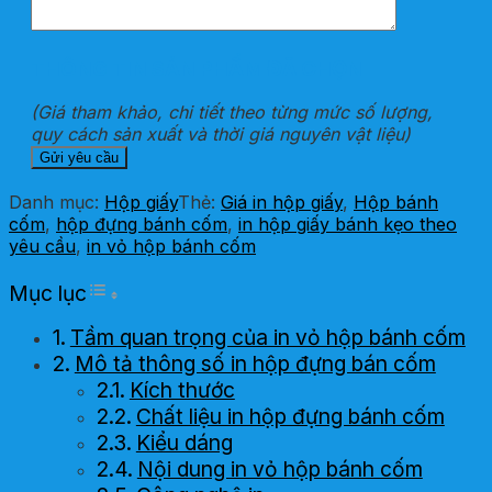
THÔNG TIN SẢN PHẨM ĐÃ CHỌN
(Giá tham khảo, chi tiết theo từng mức số lượng,
quy cách sản xuất và thời giá nguyên vật liệu)
Danh mục:
Hộp giấy
Thẻ:
Giá in hộp giấy
,
Hộp bánh
cốm
,
hộp đựng bánh cốm
,
in hộp giấy bánh kẹo theo
yêu cầu
,
in vỏ hộp bánh cốm
Toggle Table of Content
Mục lục
Tầm quan trọng của in vỏ hộp bánh cốm
Mô tả thông số in hộp đựng bán cốm
Kích thước
Chất liệu in hộp đựng bánh cốm
Kiểu dáng
Nội dung in vỏ hộp bánh cốm