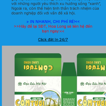
với những người yêu thích xu hướng sống “xanh”,
Ngoài ra, còn thể hiện tinh thần trách nhiệm của
doanh nghiệp đối với vấn đề xã hội.
>
IN NHANH, CHI PHÍ RẺ!<<
>>Hãy để lại SĐT, Hoa Long sẽ liên hệ đến
bạn ngay:<<
Click đặt In 24/7