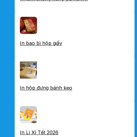
In bao bì hộp giấy
In hộp đựng bánh kẹo
In Lì Xì Tết 2026