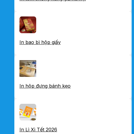
In bao bì hộp giấy
In hộp đựng bánh kẹo
In Lì Xì Tết 2026