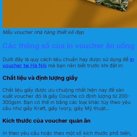
Mẫu voucher nhà hàng thiết kế đẹp
Các thông số của in voucher ăn uống
Dưới đây là quy cách tiêu chuẩn hay được sử dụng để
in
voucher tại Hà Nội
mà bạn nên biết trước khi đặt in:
Chất liệu và định lượng giấy
Chất liệu giấy được ưu chuộng nhất hiện nay để sản
xuất voucher đó là giấy Couche có định lượng từ 200-
300gsm. Bạn có thể in bằng các loại khác tùy theo yêu
cầu như giấy Kraft, giấy Ivory, giấy Mỹ thuật…
Kích thước của voucher quán ăn
In theo yêu cầu hoặc theo một số kích thước phổ biến,