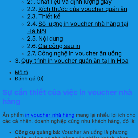
Chất liệu và định lượng giấy
Kích thước của voucher quán ăn
Thiết kế
Số lượng in voucher nhà hàng tại
Hà Nội
Nội dung
Gia công sau in
Công nghệ in voucher ăn uống
Quy trình in voucher quán ăn tại In Hoa
Long
Mô tả
Mách bạn địa chỉ in voucher nhà hàng giá
Đánh giá (0)
rẻ tại Hà Nội
Sự cần thiết của việc in voucher nhà
hàng
Ấn phẩm
in voucher nhà hàng
mang lại nhiều lợi ích cho
các cá nhân, doanh nghiệp cũng như khách hàng, đó là:
Công cụ quảng bá
: Voucher ăn uống là phương