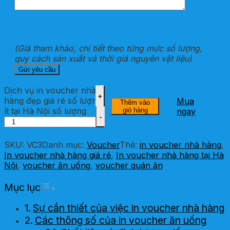
THÔNG TIN SẢN PHẨM ĐÃ CHỌN
(Giá tham khảo, chi tiết theo từng mức số lượng,
quy cách sản xuất và thời giá nguyên vật liệu)
Dịch vụ in voucher nhà
hàng đẹp giá rẻ số lượng
Mua
Thêm vào
ít tại Hà Nội số lượng
giỏ hàng
ngay
SKU:
VC3
Danh mục:
Voucher
Thẻ:
in voucher nhà hàng
,
In voucher nhà hàng giá rẻ
,
In voucher nhà hàng tại Hà
Nội
,
voucher ăn uống
,
voucher quán ăn
Toggle Table of Content
Mục lục
Sự cần thiết của việc in voucher nhà hàng
Các thông số của in voucher ăn uống