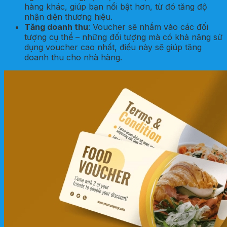
hàng khác, giúp bạn nổi bật hơn, từ đó tăng độ
nhận diện thương hiệu.
Tăng doanh thu
: Voucher sẽ nhắm vào các đối
tượng cụ thể – những đối tượng mà có khả năng sử
dụng voucher cao nhất, điều này sẽ giúp tăng
doanh thu cho nhà hàng.