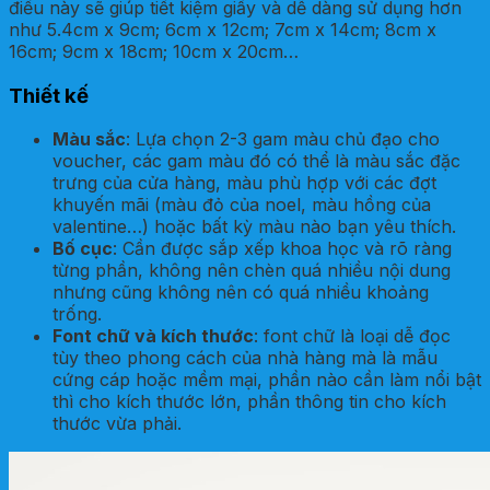
điều này sẽ giúp tiết kiệm giấy và dễ dàng sử dụng hơn
như 5.4cm x 9cm; 6cm x 12cm; 7cm x 14cm; 8cm x
16cm; 9cm x 18cm; 10cm x 20cm…
Thiết kế
Màu sắc
: Lựa chọn 2-3 gam màu chủ đạo cho
voucher, các gam màu đó có thể là màu sắc đặc
trưng của cửa hàng, màu phù hợp với các đợt
khuyến mãi (màu đỏ của noel, màu hồng của
valentine…) hoặc bất kỳ màu nào bạn yêu thích.
Bố cục
: Cần được sắp xếp khoa học và rõ ràng
từng phần, không nên chèn quá nhiều nội dung
nhưng cũng không nên có quá nhiều khoảng
trống.
Font chữ và kích thước
: font chữ là loại dễ đọc
tùy theo phong cách của nhà hàng mà là mẫu
cứng cáp hoặc mềm mại, phần nào cần làm nổi bật
thì cho kích thước lớn, phần thông tin cho kích
thước vừa phải.