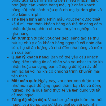
pháp quảng bá nhà hàng đến nhiều khách hàng
hơn (tiếp cận khách hàng mới, giữ chân khách
hàng cũ) một cách hiệu quả nhưng lại đơn giản và
tiếp kiệm chi phí.
Thể hiện hình ảnh
: Nhìn mẫu voucher được thiết
kế tỉ mỉ, cẩn thận khách hàng có thể dễ dàng cảm
nhận được sự chỉnh chu và chuyên nghiệp của
nhà hàng.
Ấn tượng
: Với các voucher đẹp, sáng tạo sẽ thu
hút sự chú ý của khách hàng ngay từ cái nhìn đầu
tiên, họ sẽ ấn tượng và nhớ đến nhà hàng và món
ăn của bạn.
Quản lý khách hàng
: Bạn có thể yêu cầu khách
hàng điền thông tin cá nhân vào voucher trước khi
nhận hoặc sử dụng, bạn sử dụng dữ liệu này để
liên lạc lại với họ khi có chương trình khuyến mãi
tiếp theo.
Một món quà
: Ngày nay, voucher còn được xem
như món quà để tặng người thân, bạn bè và đồng
nghiệp, nó là quà tặng thực tế và tiện dụng với tất
cả mọi người.
Tăng độ nhận diện
: Voucher giảm giá luôn thu hút
người tiêu dùng, tạo sự khác biệt so với các nhà