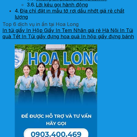
Lời kêu gọi hành động
Địa chỉ đặt in mẫu tờ rơi dầu nhớt giá rẻ chất
lượng
Top 6 dịch vụ in ấn tại Hoa Long
In túi giấy
In Hộp Giấy
In Tem Nhãn giá rẻ Hà Nội
In Túi
quà Tết
In Túi giấy đựng hoa quả
In hộp giấy đựng bánh