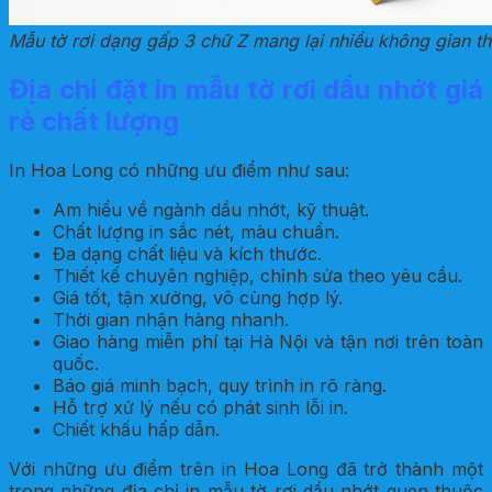
Mẫu tờ rơi dạng gấp 3 chữ Z mang lại nhiều không gian th
Địa chỉ đặt in mẫu tờ rơi dầu nhớt giá
rẻ chất lượng
In Hoa Long có những ưu điểm như sau:
Am hiểu về ngành dầu nhớt, kỹ thuật.
Chất lượng in sắc nét, màu chuẩn.
Đa dạng chất liệu và kích thước.
Thiết kế chuyên nghiệp, chỉnh sửa theo yêu cầu.
Giá tốt, tận xưởng, vô cùng hợp lý.
Thời gian nhận hàng nhanh.
Giao hàng miễn phí tại Hà Nội và tận nơi trên toàn
quốc.
Báo giá minh bạch, quy trình in rõ ràng.
Hỗ trợ xử lý nếu có phát sinh lỗi in.
Chiết khấu hấp dẫn.
Với những ưu điểm trên in Hoa Long đã trở thành một
trong những địa chỉ in mẫu tờ rơi dầu nhớt quen thuộc