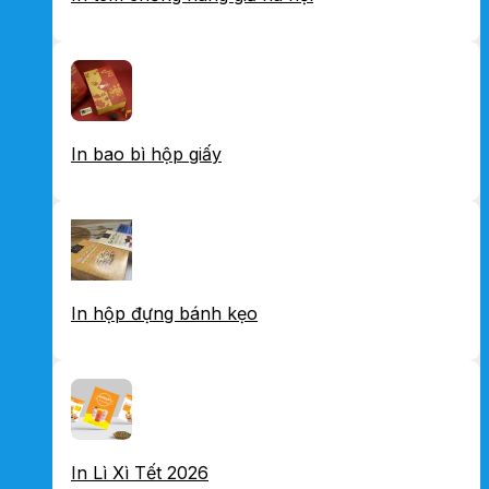
In bao bì hộp giấy
In hộp đựng bánh kẹo
In Lì Xì Tết 2026