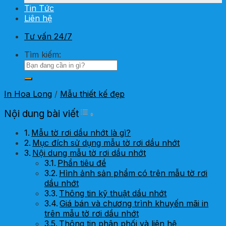
Tin Tức
Liên hệ
Tư vấn 24/7
Tìm kiếm:
In Hoa Long
/
Mẫu thiết kế đẹp
Toggle Table of Content
Nội dung bài viết
Mẫu tờ rơi dầu nhớt là gì?
Mục đích sử dụng mẫu tờ rơi dầu nhớt
Nội dung mẫu tờ rơi dầu nhớt
Phần tiêu đề
Hình ảnh sản phẩm có trên mẫu tờ rơi
dầu nhớt
Thông tin kỹ thuật dầu nhớt
Giá bán và chương trình khuyến mãi in
trên mẫu tờ rơi dầu nhớt
Thông tin phân phối và liên hệ