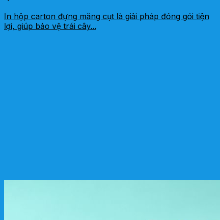
In hộp carton đựng măng cụt là giải pháp đóng gói tiện
lợi, giúp bảo vệ trái cây...