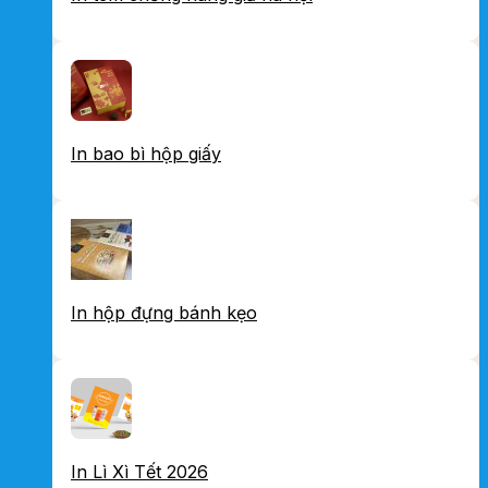
In bao bì hộp giấy
In hộp đựng bánh kẹo
In Lì Xì Tết 2026