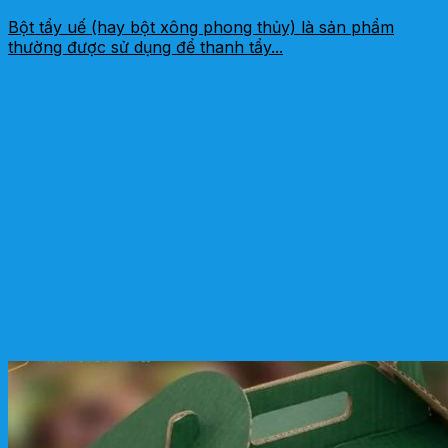
Bột tẩy uế (hay bột xông phong thủy) là sản phẩm
thường được sử dụng để thanh tẩy...