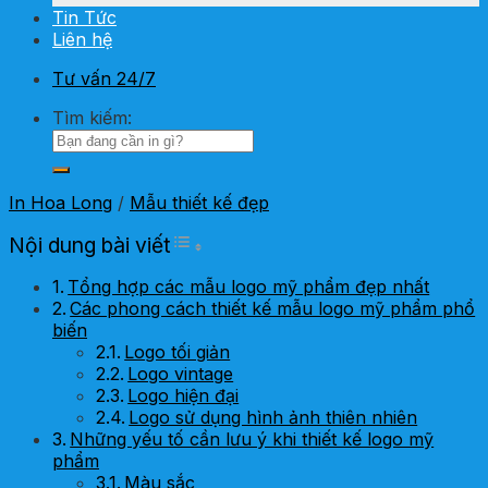
Tin Tức
Liên hệ
Tư vấn 24/7
Tìm kiếm:
In Hoa Long
/
Mẫu thiết kế đẹp
Toggle Table of Content
Nội dung bài viết
Tổng hợp các mẫu logo mỹ phẩm đẹp nhất
Các phong cách thiết kế mẫu logo mỹ phẩm phổ
biến
Logo tối giản
Logo vintage
Logo hiện đại
Logo sử dụng hình ảnh thiên nhiên
Những yếu tố cần lưu ý khi thiết kế logo mỹ
phẩm
Màu sắc