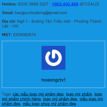
Hotline
: (024) 3999 2227 -
0903.400.469
(ĐT/ZALO)
Gmail
: baogia.inhoalong@gmail.com
Địa chỉ
: Ngõ 1 - Đường Tân Triều mới - Phường Thanh
Liệt - HN
MST
: 0109082674
hoalongctv1
Tags:
các mẫu logo mỹ phẩm đẹp
,
logo mỹ phẩm
,
logo
mỹ phẩm chính hãng
,
logo mỹ phẩm đẹp
,
mẫu logo mỹ
phẩm đẹp
,
mẫu logo shop mỹ phẩm đẹp