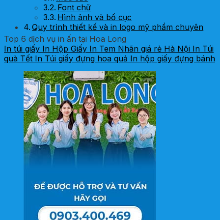
Font chữ
Hình ảnh và bố cục
Quy trình thiết kế và in logo mỹ phẩm chuyên
nghiệp tại In Hoa Long
Top 6 dịch vụ in ấn tại Hoa Long
In túi giấy
In Hộp Giấy
In Tem Nhãn giá rẻ Hà Nội
In Túi
quà Tết
In Túi giấy đựng hoa quả
In hộp giấy đựng bánh