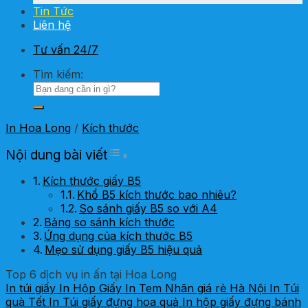
Tin Tức
Liên hệ
Tư vấn 24/7
Tìm kiếm:
In Hoa Long
/
Kích thước
Toggle Table of Content
Nội dung bài viết
Kích thước giấy B5
Khổ B5 kích thước bao nhiêu?
So sánh giấy B5 so với A4
Bảng so sánh kích thước
Ứng dụng của kích thước B5
Mẹo sử dụng giấy B5 hiệu quả
Top 6 dịch vụ in ấn tại Hoa Long
In túi giấy
In Hộp Giấy
In Tem Nhãn giá rẻ Hà Nội
In Túi
quà Tết
In Túi giấy đựng hoa quả
In hộp giấy đựng bánh