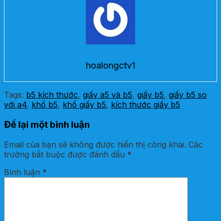
hoalongctv1
Tags:
b5 kích thước
,
giấy a5 và b5
,
giấy b5
,
giấy b5 so
với a4
,
khổ b5
,
khổ giấy b5
,
kích thước giấy b5
Để lại một bình luận
Email của bạn sẽ không được hiển thị công khai.
Các
trường bắt buộc được đánh dấu
*
Bình luận
*