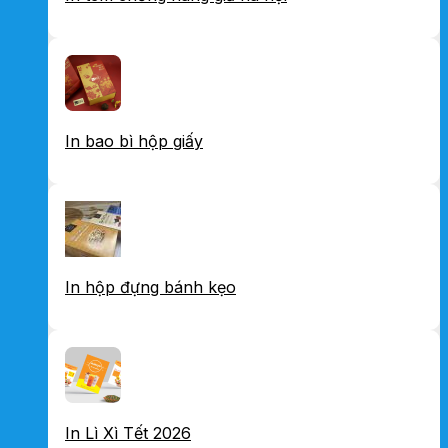
In bao bì hộp giấy
In hộp đựng bánh kẹo
In Lì Xì Tết 2026