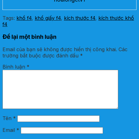
Tags:
khổ f4
,
khổ giấy f4
,
kích thước f4
,
kích thước khổ
f4
Để lại một bình luận
Email của bạn sẽ không được hiển thị công khai.
Các
trường bắt buộc được đánh dấu
*
Bình luận
*
Tên
*
Email
*