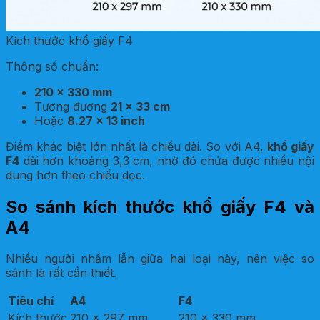
Kích thước khổ giấy F4
Thông số chuẩn:
210 x 330 mm
Tương đương
21 x 33 cm
Hoặc
8.27 x 13 inch
Điểm khác biệt lớn nhất là chiều dài. So với A4,
khổ giấy
F4
dài hơn khoảng 3,3 cm, nhờ đó chứa được nhiều nội
dung hơn theo chiều dọc.
So sánh kích thước khổ giấy F4 và
A4
Nhiều người nhầm lẫn giữa hai loại này, nên việc so
sánh là rất cần thiết.
Tiêu chí
A4
F4
Kích thước
210 x 297 mm
210 x 330 mm