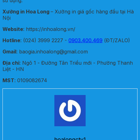
sử dụng.
Xưởng in Hoa Long
– Xưởng in giá gốc hàng đầu tại Hà
Nội
Website
: https://inhoalong.vn/
Hotline
: (024) 3999 2227 -
0903.400.469
(ĐT/ZALO)
Gmail
: baogia.inhoalong@gmail.com
Địa chỉ
: Ngõ 1 - Đường Tân Triều mới - Phường Thanh
Liệt - HN
MST
: 0109082674
hoalongctv1