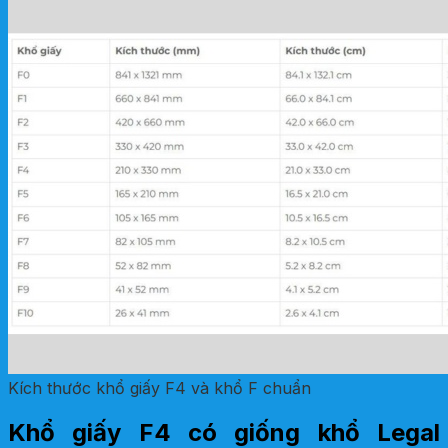
Kích thước khổ giấy F4 và khổ F chuẩn
Khổ giấy F4 có giống khổ Legal