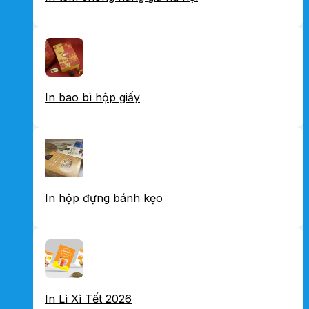
In bao bì hộp giấy
In hộp đựng bánh kẹo
In Lì Xì Tết 2026