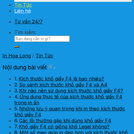
Tin Tức
Liên hệ
Tư vấn 24/7
Tìm kiếm:
In Hoa Long
/
Tin Tức
Toggle Table of Content
Nội dung bài viết
Kích thước khổ giấy F4 là bao nhiêu?
So sánh kích thước khổ giấy F4 và A4
Khi nào nên sử dụng kích thước khổ giấy F4?
Ứng dụng thực tế của kích thước khổ giấy F4
trong in ấn
Những lưu ý quan trọng khi in theo kích thước
khổ giấy F4
Các lỗi thường gặp khi dùng khổ giấy F4
Khổ giấy F4 có giống khổ Legal không?
Một số mẹo giúp in đẹp hơn với kích thước khổ