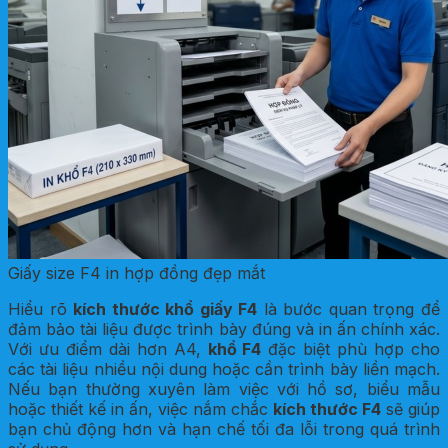
Giấy size F4 in hợp đồng đẹp mắt
Hiểu rõ
kích thước khổ giấy F4
là bước quan trọng để
đảm bảo tài liệu được trình bày đúng và in ấn chính xác.
Với ưu điểm dài hơn A4,
khổ F4
đặc biệt phù hợp cho
các tài liệu nhiều nội dung hoặc cần trình bày liền mạch.
Nếu bạn thường xuyên làm việc với hồ sơ, biểu mẫu
hoặc thiết kế in ấn, việc nắm chắc
kích thước F4
sẽ giúp
bạn chủ động hơn và hạn chế tối đa lỗi trong quá trình