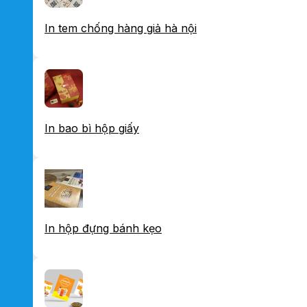
In tem chống hàng giả hà nội
In bao bì hộp giấy
In hộp đựng bánh kẹo