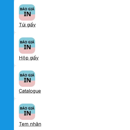
Túi giấy
Hộp giấy
Catalogue
Tem nhãn