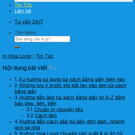
Tin Tức
Liên hệ
Tư vấn 24/7
Tìm kiếm:
In Hoa Long
/
Tin Tức
Toggle Table of Content
Nội dung bài viết
Xu hướng sử dụng túi xách bằng giấy hiện nay
Những lưu ý trước khi bắt tay vào làm túi xách
bằng giấy
Hướng dẫn làm túi xách bằng giấy từ A-Z đảm
bảo đẹp, tiện, bền
Chuẩn bị nguyên liệu
Cách làm
Hướng dẫn cách gấp túi giấy đơn giản, nhanh
gọn tại nhà
Xưởng Hoa Long chuyên sản xuất & in ấn túi