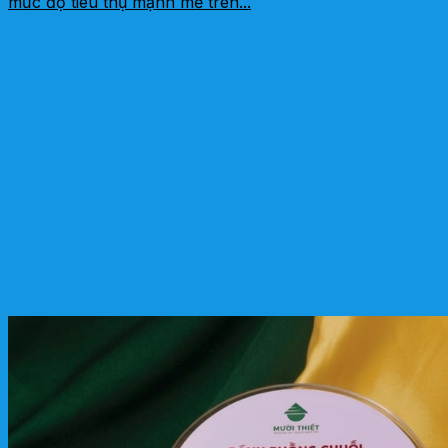
mức độ tiêu thụ mạnh mẽ trên...