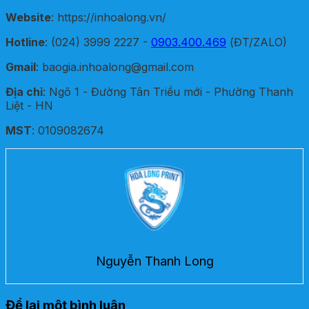
Website
: https://inhoalong.vn/
Hotline
: (024) 3999 2227 -
0903.400.469
(ĐT/ZALO)
Gmail
: baogia.inhoalong@gmail.com
Địa chỉ
: Ngõ 1 - Đường Tân Triều mới - Phường Thanh
Liệt - HN
MST
: 0109082674
Nguyễn Thanh Long
Để lại một bình luận