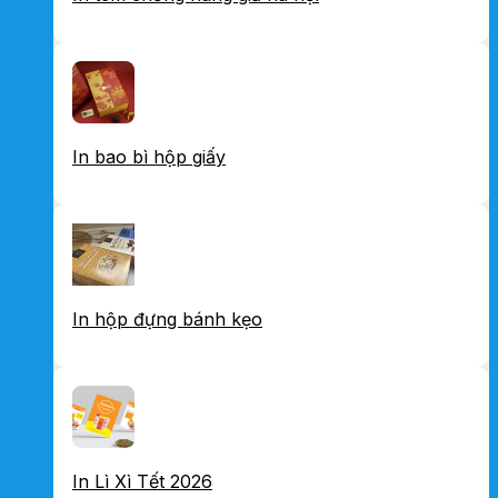
In bao bì hộp giấy
In hộp đựng bánh kẹo
In Lì Xì Tết 2026