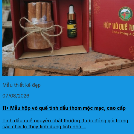
Mẫu thiết kế đẹp
07/08/2026
11+ Mẫu hộp vỏ quế tinh dầu thơm mộc mạc, cao cấp
Tinh dầu quế nguyên chất thường được đóng gói trong
các chai lọ thủy tinh dung tích nhỏ....