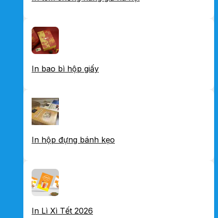
In bao bì hộp giấy
In hộp đựng bánh kẹo
In Lì Xì Tết 2026