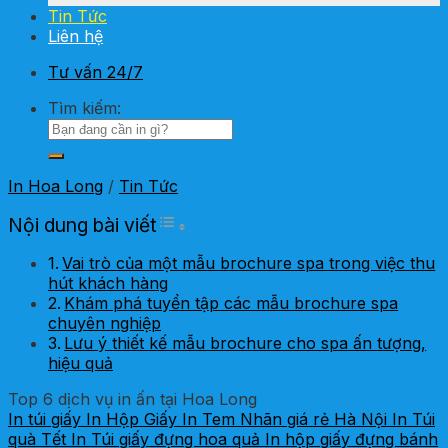
Tin Tức
Liên hệ
Tư vấn 24/7
Tìm kiếm:
In Hoa Long
/
Tin Tức
Toggle Table of Content
Nội dung bài viết
Vai trò của một mẫu brochure spa trong việc thu
hút khách hàng
Khám phá tuyển tập các mẫu brochure spa
chuyên nghiệp
Lưu ý thiết kế mẫu brochure cho spa ấn tượng,
hiệu quả
Top 6 dịch vụ in ấn tại Hoa Long
In túi giấy
In Hộp Giấy
In Tem Nhãn giá rẻ Hà Nội
In Túi
quà Tết
In Túi giấy đựng hoa quả
In hộp giấy đựng bánh