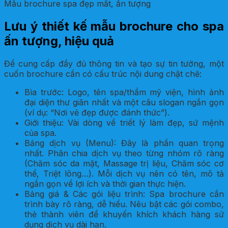
Mẫu brochure spa đẹp mắt, ấn tượng
Lưu ý thiết kế mẫu brochure cho spa
ấn tượng, hiệu quả
Để cung cấp đầy đủ thông tin và tạo sự tin tưởng, một
cuốn brochure cần có cấu trúc nội dung chặt chẽ:
Bìa trước: Logo, tên spa/thẩm mỹ viện, hình ảnh
đại diện thư giãn nhất và một câu slogan ngắn gọn
(ví dụ: “Nơi vẻ đẹp được đánh thức”).
Giới thiệu: Vài dòng về triết lý làm đẹp, sứ mệnh
của spa.
Bảng dịch vụ (Menu): Đây là phần quan trọng
nhất. Phân chia dịch vụ theo từng nhóm rõ ràng
(Chăm sóc da mặt, Massage trị liệu, Chăm sóc cơ
thể, Triệt lông…). Mỗi dịch vụ nên có tên, mô tả
ngắn gọn về lợi ích và thời gian thực hiện.
Bảng giá & Các gói liệu trình: Spa brochure cần
trình bày rõ ràng, dễ hiểu. Nêu bật các gói combo,
thẻ thành viên để khuyến khích khách hàng sử
dụng dịch vụ dài hạn.