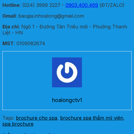
Hotline
: (024) 3999 2227 -
0903.400.469
(ĐT/ZALO)
Gmail
: baogia.inhoalong@gmail.com
Địa chỉ
: Ngõ 1 - Đường Tân Triều mới - Phường Thanh
Liệt - HN
MST
: 0109082674
hoalongctv1
Tags:
brochure cho spa
,
brochure spa thẩm mỹ viện
,
spa brochure