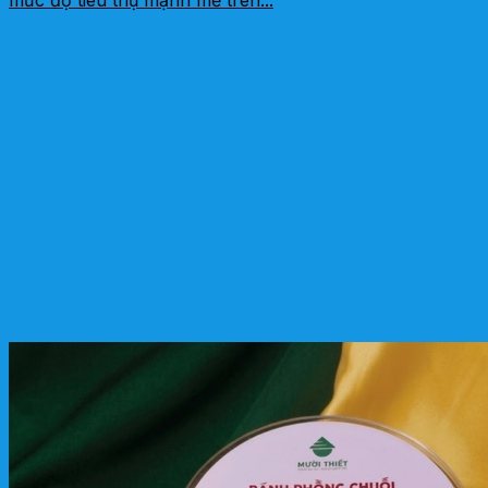
mức độ tiêu thụ mạnh mẽ trên...