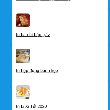
In bao bì hộp giấy
In hộp đựng bánh kẹo
In Lì Xì Tết 2026