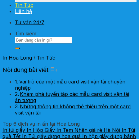
Tin Tức
Liên hệ
Tư vấn 24/7
Tìm kiếm:
In Hoa Long
/
Tin Tức
Toggle Table of Content
Nội dung bài viết
Vai trò của một mẫu card visit vận tải chuyên
nghiệp
Khám phá tuyển tập các mẫu card visit vận tải
ấn tượng
Những thông tin không thể thiếu trên một card
visit vận tải
Top 6 dịch vụ in ấn tại Hoa Long
In túi giấy
In Hộp Giấy
In Tem Nhãn giá rẻ Hà Nội
In Túi
quà Tết
In Túi giấy đựng hoa quả
In hộp giấy đựng bánh