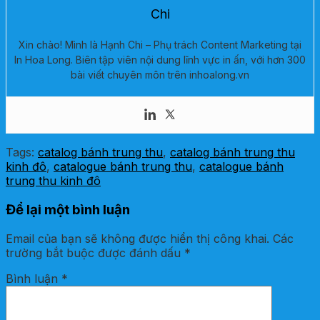
Chi
Xin chào! Mình là Hạnh Chi – Phụ trách Content Marketing tại
In Hoa Long. Biên tập viên nội dung lĩnh vực in ấn, với hơn 300
bài viết chuyên môn trên inhoalong.vn
Tags:
catalog bánh trung thu
,
catalog bánh trung thu
kinh đô
,
catalogue bánh trung thu
,
catalogue bánh
trung thu kinh đô
Để lại một bình luận
Email của bạn sẽ không được hiển thị công khai.
Các
trường bắt buộc được đánh dấu
*
Bình luận
*