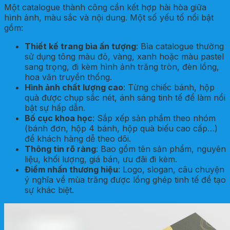
Một catalogue thành công cần kết hợp hài hòa giữa
hình ảnh, màu sắc và nội dung. Một số yếu tố nổi bật
gồm:
Thiết kế trang bìa ấn tượng
: Bìa catalogue thường
sử dụng tông màu đỏ, vàng, xanh hoặc màu pastel
sang trọng, đi kèm hình ảnh trăng tròn, đèn lồng,
hoa văn truyền thống.
Hình ảnh chất lượng cao
: Từng chiếc bánh, hộp
quà được chụp sắc nét, ánh sáng tinh tế để làm nổi
bật sự hấp dẫn.
Bố cục khoa học
: Sắp xếp sản phẩm theo nhóm
(bánh đơn, hộp 4 bánh, hộp quà biếu cao cấp…)
để khách hàng dễ theo dõi.
Thông tin rõ ràng
: Bao gồm tên sản phẩm, nguyên
liệu, khối lượng, giá bán, ưu đãi đi kèm.
Điểm nhấn thương hiệu
: Logo, slogan, câu chuyện
ý nghĩa về mùa trăng được lồng ghép tinh tế để tạo
sự khác biệt.