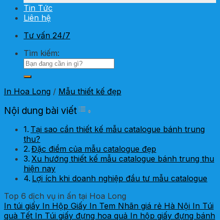
Tin Tức
Liên hệ
Tư vấn 24/7
Tìm kiếm:
In Hoa Long
/
Mẫu thiết kế đẹp
Toggle Table of Content
Nội dung bài viết
Tại sao cần thiết kế mẫu catalogue bánh trung
thu?
Đặc điểm của mẫu catalogue đẹp
Xu hướng thiết kế mẫu catalogue bánh trung thu
hiện nay
Lợi ích khi doanh nghiệp đầu tư mẫu catalogue
Top 6 dịch vụ in ấn tại Hoa Long
In túi giấy
In Hộp Giấy
In Tem Nhãn giá rẻ Hà Nội
In Túi
quà Tết
In Túi giấy đựng hoa quả
In hộp giấy đựng bánh