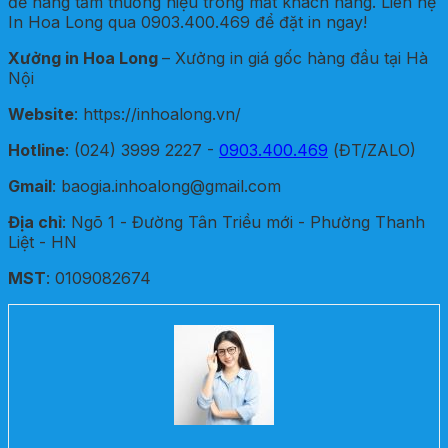
để nâng tầm thương hiệu trong mắt khách hàng. Liên hệ
In Hoa Long qua 0903.400.469 để đặt in ngay!
Xưởng in Hoa Long
– Xưởng in giá gốc hàng đầu tại Hà
Nội
Website
: https://inhoalong.vn/
Hotline
: (024) 3999 2227 -
0903.400.469
(ĐT/ZALO)
Gmail
: baogia.inhoalong@gmail.com
Địa chỉ
: Ngõ 1 - Đường Tân Triều mới - Phường Thanh
Liệt - HN
MST
: 0109082674