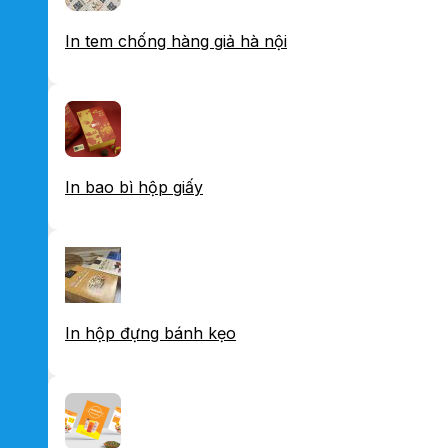
In tem chống hàng giả hà nội
In bao bì hộp giấy
In hộp đựng bánh kẹo