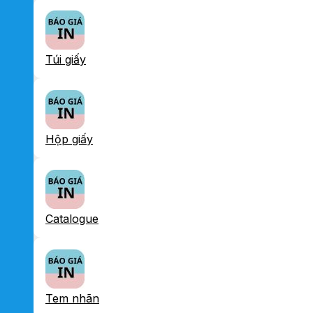
Túi giấy
Hộp giấy
Catalogue
Tem nhãn