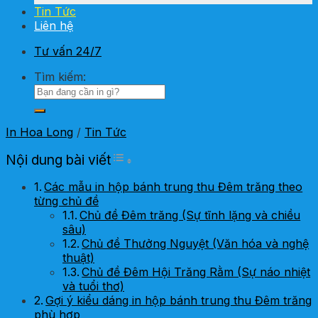
Tin Tức
Liên hệ
Tư vấn 24/7
Tìm kiếm:
In Hoa Long
/
Tin Tức
Toggle Table of Content
Nội dung bài viết
Các mẫu in hộp bánh trung thu Đêm trăng theo
từng chủ đề
Chủ đề Đêm trăng (Sự tĩnh lặng và chiều
sâu)
Chủ đề Thưởng Nguyệt (Văn hóa và nghệ
thuật)
Chủ đề Đêm Hội Trăng Rằm (Sự náo nhiệt
và tuổi thơ)
Gợi ý kiểu dáng in hộp bánh trung thu Đêm trăng
phù hợp