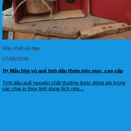
Mẫu thiết kế đẹp
07/08/2026
11+ Mẫu hộp vỏ quế tinh dầu thơm mộc mạc, cao cấp
Tinh dầu quế nguyên chất thường được đóng gói trong
các chai lọ thủy tinh dung tích nhỏ....