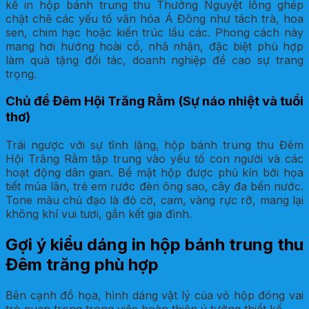
kế in hộp bánh trung thu Thưởng Nguyệt lồng ghép
chặt chẽ các yếu tố văn hóa Á Đông như tách trà, hoa
sen, chim hạc hoặc kiến trúc lầu các. Phong cách này
mang hơi hướng hoài cổ, nhã nhặn, đặc biệt phù hợp
làm quà tặng đối tác, doanh nghiệp đề cao sự trang
trọng.
Chủ đề Đêm Hội Trăng Rằm (Sự náo nhiệt và tuổi
thơ)
Trái ngược với sự tĩnh lặng, hộp bánh trung thu Đêm
Hội Trăng Rằm tập trung vào yếu tố con người và các
hoạt động dân gian. Bề mặt hộp được phủ kín bởi họa
tiết múa lân, trẻ em rước đèn ông sao, cây đa bến nước.
Tone màu chủ đạo là đỏ cờ, cam, vàng rực rỡ, mang lại
không khí vui tươi, gắn kết gia đình.
Gợi ý kiểu dáng in hộp bánh trung thu
Đêm trăng phù hợp
Bên cạnh đồ họa, hình dáng vật lý của vỏ hộp đóng vai
trò quan trọng trong việc hoàn thiện ý tưởng thiết kế.