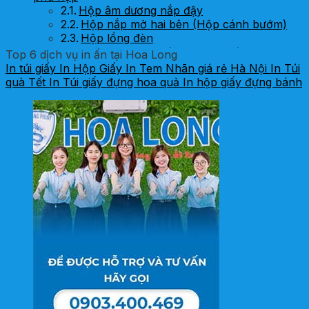
Hộp âm dương nắp đậy
Hộp nắp mở hai bên (Hộp cánh bướm)
Hộp lồng đèn
Kinh nghiệm chọn gia công in hộp bánh trung
Top 6 dịch vụ in ấn tại Hoa Long
thu Đêm trăng
In túi giấy
In Hộp Giấy
In Tem Nhãn giá rẻ Hà Nội
In Túi
quà Tết
In Túi giấy đựng hoa quả
In hộp giấy đựng bánh