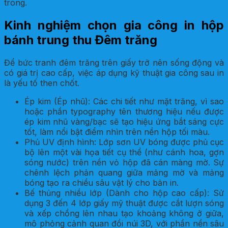
trong.
Kinh nghiệm chọn gia công in hộp
bánh trung thu Đêm trăng
Để bức tranh đêm trăng trên giấy trở nên sống động và
có giá trị cao cấp, việc áp dụng kỹ thuật gia công sau in
là yếu tố then chốt.
Ép kim (Ép nhũ): Các chi tiết như mặt trăng, vì sao
hoặc phần typography tên thương hiệu nếu được
ép kim nhũ vàng/bạc sẽ tạo hiệu ứng bắt sáng cực
tốt, làm nổi bật điểm nhìn trên nền hộp tối màu.
Phủ UV định hình: Lớp sơn UV bóng được phủ cục
bộ lên một vài họa tiết cụ thể (như cánh hoa, gợn
sóng nước) trên nền vỏ hộp đã cán màng mờ. Sự
chênh lệch phản quang giữa mảng mờ và mảng
bóng tạo ra chiều sâu vật lý cho bản in.
Bế thủng nhiều lớp (Dành cho hộp cao cấp): Sử
dụng 3 đến 4 lớp giấy mỹ thuật được cắt lượn sóng
và xếp chồng lên nhau tạo khoảng không ở giữa,
mô phỏng cảnh quan đồi núi 3D, với phần nền sâu