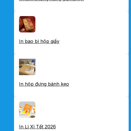
In bao bì hộp giấy
In hộp đựng bánh kẹo
In Lì Xì Tết 2026