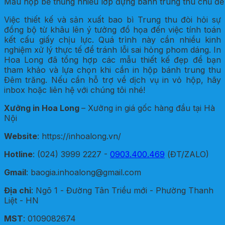
Mẫu hộp bế thủng nhiều lớp đựng bánh trung thu chủ đ
Việc thiết kế và sản xuất bao bì Trung thu đòi hỏi sự
đồng bộ từ khâu lên ý tưởng đồ họa đến việc tính toán
kết cấu giấy chịu lực. Quá trình này cần nhiều kinh
nghiệm xử lý thực tế để tránh lỗi sai hỏng phom dáng. In
Hoa Long đã tổng hợp các mẫu thiết kế đẹp để bạn
tham khảo và lựa chọn khi cần in hộp bánh trung thu
Đêm trăng. Nếu cần hỗ trợ về dịch vụ in vỏ hộp, hãy
inbox hoặc liên hệ với chúng tôi nhé!
Xưởng in Hoa Long
– Xưởng in giá gốc hàng đầu tại Hà
Nội
Website
: https://inhoalong.vn/
Hotline
: (024) 3999 2227 -
0903.400.469
(ĐT/ZALO)
Gmail
: baogia.inhoalong@gmail.com
Địa chỉ
: Ngõ 1 - Đường Tân Triều mới - Phường Thanh
Liệt - HN
MST
: 0109082674