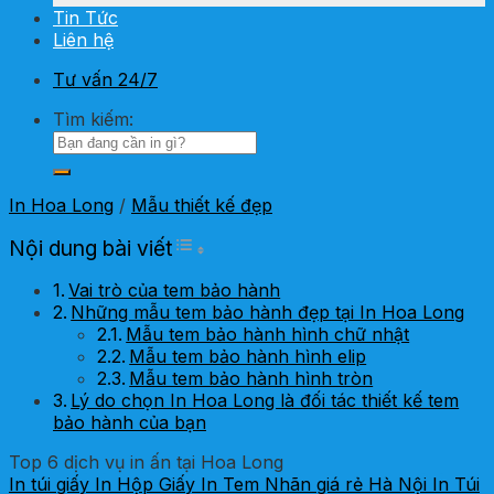
Tin Tức
Liên hệ
Tư vấn 24/7
Tìm kiếm:
In Hoa Long
/
Mẫu thiết kế đẹp
Toggle Table of Content
Nội dung bài viết
Vai trò của tem bảo hành
Những mẫu tem bảo hành đẹp tại In Hoa Long
Mẫu tem bảo hành hình chữ nhật
Mẫu tem bảo hành hình elip
Mẫu tem bảo hành hình tròn
Lý do chọn In Hoa Long là đối tác thiết kế tem
bảo hành của bạn
Top 6 dịch vụ in ấn tại Hoa Long
In túi giấy
In Hộp Giấy
In Tem Nhãn giá rẻ Hà Nội
In Túi