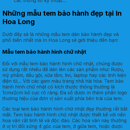
các thông số kỹ thuật…
Những mẫu tem bảo hành đẹp tại In
Hoa Long
Dưới đây sẽ là những mẫu tem dán bảo hành đẹp và
phổ biến nhất mà In Hoa Long sẽ giới thiệu đến bạn:
Mẫu tem bảo hành hình chữ nhật
Đối với mẫu tem bảo hành hình chữ nhật, chúng được
sử dụng rất nhiều để dán lên các sản phẩm như: Rượu,
mỹ phẩm, dầu gội, sữa tắm, tivi, laptop hay các linh kiện
điện tử… Với các gam màu trang nhã hài hòa. Tem bảo
hành hình chữ nhật có kích thước thông thường là
1cmx2cm bố cục rõ ràng. Đa số được in thêm phần logo
thương hiệu của đơn vị sản xuất phía bên trái của tem.
Các loại tem bảo hành hình chữ nhật đẹp thường rất bắt
mắt. Tem bảo hành hình chữ nhật được thiết kế với nền
hoa văn rất tinh tế và độc đáo. Các hoa văn này thường
ở vị trí đối xứng 4 góc của tem, ở giữa tem, hoặc được