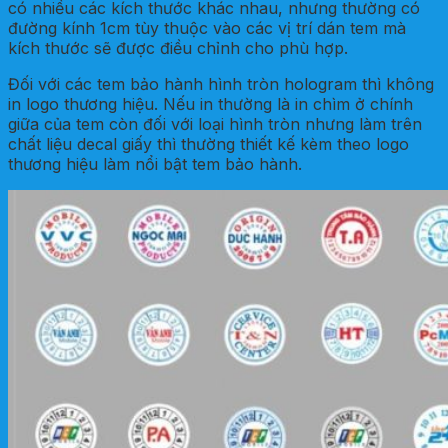
có nhiều các kích thước khác nhau, nhưng thường có
đường kính 1cm tùy thuộc vào các vị trí dán tem mà
kích thước sẽ được điều chỉnh cho phù hợp.
Đối với các tem bảo hành hình tròn hologram thì không
in logo thương hiệu. Nếu in thường là in chìm ở chính
giữa của tem còn đối với loại hình tròn nhưng làm trên
chất liệu decal giấy thì thường thiết kế kèm theo logo
thương hiệu làm nổi bật tem bảo hành.