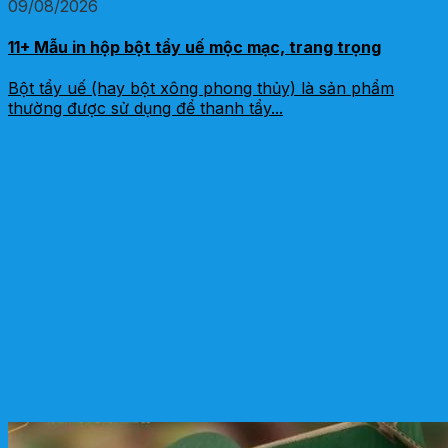
09/08/2026
11+ Mẫu in hộp bột tẩy uế mộc mạc, trang trọng
Bột tẩy uế (hay bột xông phong thủy) là sản phẩm
thường được sử dụng để thanh tẩy...