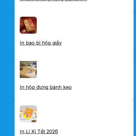
In bao bì hộp giấy
In hộp đựng bánh kẹo
In Lì Xì Tết 2026