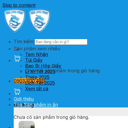
Skip to content
Tìm kiếm:
Sản phẩm xem nhiều
Tem Nhãn
Túi Giấy
Bao Bì Hộp Giấy
Chưa có sản phẩm trong giỏ hàng.
Lì Xì Tết 2025
Thiệp 2025
0903.400.469
Lịch Tết 2025
Xem tất cả
Giới thiệu
Top Sản phẩm in ấn
Giỏ hàng
Chưa có sản phẩm trong giỏ hàng.