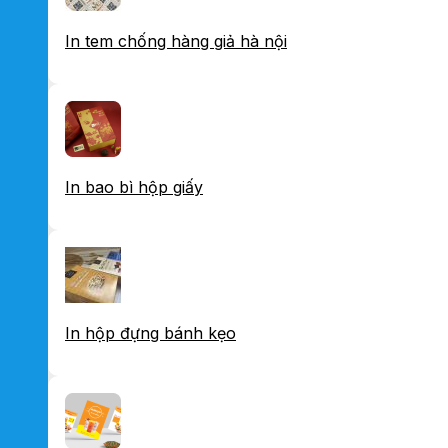
In tem chống hàng giả hà nội
In bao bì hộp giấy
In hộp đựng bánh kẹo