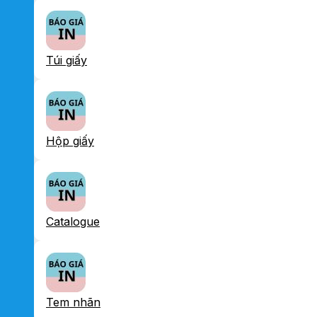
Túi giấy
Hộp giấy
Catalogue
Tem nhãn