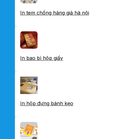
In tem chống hàng giả hà nội
In bao bì hộp giấy
In hộp đựng bánh kẹo