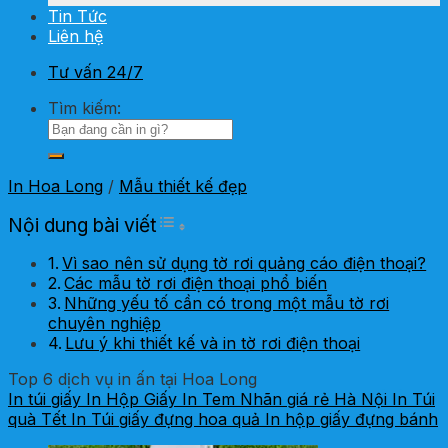
Tin Tức
Liên hệ
Tư vấn 24/7
Tìm kiếm:
In Hoa Long
/
Mẫu thiết kế đẹp
Toggle Table of Content
Nội dung bài viết
Vì sao nên sử dụng tờ rơi quảng cáo điện thoại?
Các mẫu tờ rơi điện thoại phổ biến
Những yếu tố cần có trong một mẫu tờ rơi
chuyên nghiệp
Lưu ý khi thiết kế và in tờ rơi điện thoại
Top 6 dịch vụ in ấn tại Hoa Long
In túi giấy
In Hộp Giấy
In Tem Nhãn giá rẻ Hà Nội
In Túi
quà Tết
In Túi giấy đựng hoa quả
In hộp giấy đựng bánh