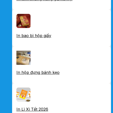
In bao bì hộp giấy
In hộp đựng bánh kẹo
In Lì Xì Tết 2026