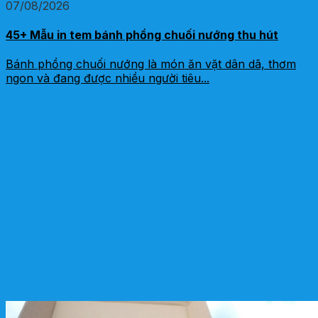
07/08/2026
45+ Mẫu in tem bánh phồng chuối nướng thu hút
Bánh phồng chuối nướng là món ăn vặt dân dã, thơm
ngon và đang được nhiều người tiêu...