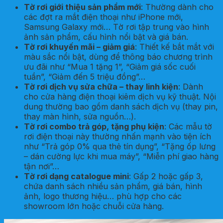
Tờ rơi giới thiệu sản phẩm mới
: Thường dành cho
các đợt ra mắt điện thoại như iPhone mới,
Samsung Galaxy mới… Tờ rơi tập trung vào hình
ảnh sản phẩm, cấu hình nổi bật và giá bán.
Tờ rơi khuyến mãi – giảm giá
: Thiết kế bắt mắt với
màu sắc nổi bật, dùng để thông báo chương trình
ưu đãi như “Mua 1 tặng 1”, “Giảm giá sốc cuối
tuần”, “Giảm đến 5 triệu đồng”…
Tờ rơi dịch vụ sửa chữa – thay linh kiện
: Dành
cho cửa hàng điện thoại kiêm dịch vụ kỹ thuật. Nội
dung thường bao gồm danh sách dịch vụ (thay pin,
thay màn hình, sửa nguồn…).
Tờ rơi combo trả góp, tặng phụ kiện
: Các mẫu tờ
rơi điện thoại này thường nhấn mạnh vào tiện ích
như “Trả góp 0% qua thẻ tín dụng”, “Tặng ốp lưng
– dán cường lực khi mua máy”, “Miễn phí giao hàng
tận nơi”…
Tờ rơi dạng catalogue mini
: Gấp 2 hoặc gấp 3,
chứa danh sách nhiều sản phẩm, giá bán, hình
ảnh, logo thương hiệu… phù hợp cho các
showroom lớn hoặc chuỗi cửa hàng.