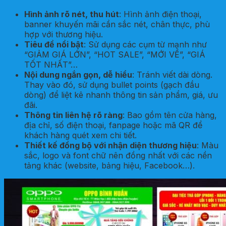
Hình ảnh rõ nét, thu hút
: Hình ảnh điện thoại,
banner khuyến mãi cần sắc nét, chân thực, phù
hợp với thương hiệu.
Tiêu đề nổi bật
: Sử dụng các cụm từ mạnh như
“GIẢM GIÁ LỚN”, “HOT SALE”, “MỚI VỀ”, “GIÁ
TỐT NHẤT”…
Nội dung ngắn gọn, dễ hiểu
: Tránh viết dài dòng.
Thay vào đó, sử dụng bullet points (gạch đầu
dòng) để liệt kê nhanh thông tin sản phẩm, giá, ưu
đãi.
Thông tin liên hệ rõ ràng
: Bao gồm tên cửa hàng,
địa chỉ, số điện thoại, fanpage hoặc mã QR để
khách hàng quét xem chi tiết.
Thiết kế đồng bộ với nhận diện thương hiệu
: Màu
sắc, logo và font chữ nên đồng nhất với các nền
tảng khác (website, bảng hiệu, Facebook…).