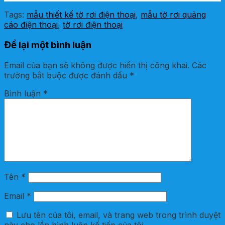
Tags:
mẫu thiết kế tờ rơi điện thoại
,
mẫu tờ rơi quảng
cáo điện thoại
,
tờ rơi điện thoại
Để lại một bình luận
Email của bạn sẽ không được hiển thị công khai.
Các
trường bắt buộc được đánh dấu
*
Bình luận
*
Tên
*
Email
*
Lưu tên của tôi, email, và trang web trong trình duyệt
này cho lần bình luận kế tiếp của tôi.