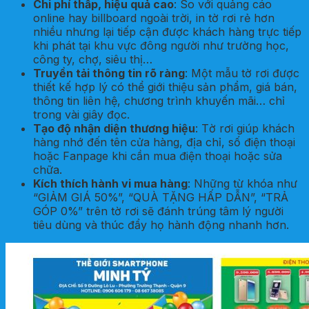
Chi phí thấp, hiệu quả cao
: So với quảng cáo
online hay billboard ngoài trời, in tờ rơi rẻ hơn
nhiều nhưng lại tiếp cận được khách hàng trực tiếp
khi phát tại khu vực đông người như trường học,
công ty, chợ, siêu thị…
Truyền tải thông tin rõ ràng
: Một mẫu tờ rơi được
thiết kế hợp lý có thể giới thiệu sản phẩm, giá bán,
thông tin liên hệ, chương trình khuyến mãi… chỉ
trong vài giây đọc.
Tạo độ nhận diện thương hiệu
: Tờ rơi giúp khách
hàng nhớ đến tên cửa hàng, địa chỉ, số điện thoại
hoặc Fanpage khi cần mua điện thoại hoặc sửa
chữa.
Kích thích hành vi mua hàng
: Những từ khóa như
“GIẢM GIÁ 50%”, “QUÀ TẶNG HẤP DẪN”, “TRẢ
GÓP 0%” trên tờ rơi sẽ đánh trúng tâm lý người
tiêu dùng và thúc đẩy họ hành động nhanh hơn.