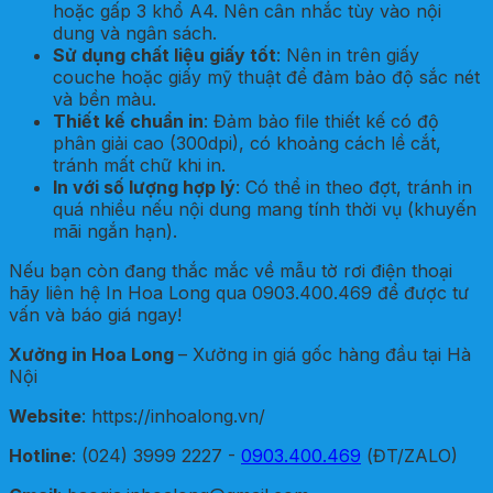
hoặc gấp 3 khổ A4. Nên cân nhắc tùy vào nội
dung và ngân sách.
Sử dụng chất liệu giấy tốt
: Nên in trên giấy
couche hoặc giấy mỹ thuật để đảm bảo độ sắc nét
và bền màu.
Thiết kế chuẩn in
: Đảm bảo file thiết kế có độ
phân giải cao (300dpi), có khoảng cách lề cắt,
tránh mất chữ khi in.
In với số lượng hợp lý
: Có thể in theo đợt, tránh in
quá nhiều nếu nội dung mang tính thời vụ (khuyến
mãi ngắn hạn).
Nếu bạn còn đang thắc mắc về mẫu tờ rơi điện thoại
hãy liên hệ In Hoa Long qua 0903.400.469 để được tư
vấn và báo giá ngay!
Xưởng in Hoa Long
– Xưởng in giá gốc hàng đầu tại Hà
Nội
Website
: https://inhoalong.vn/
Hotline
: (024) 3999 2227 -
0903.400.469
(ĐT/ZALO)