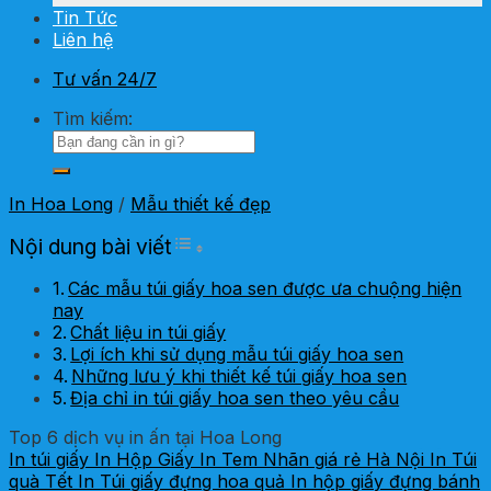
Tin Tức
Liên hệ
Tư vấn 24/7
Tìm kiếm:
In Hoa Long
/
Mẫu thiết kế đẹp
Toggle Table of Content
Nội dung bài viết
Các mẫu túi giấy hoa sen được ưa chuộng hiện
nay
Chất liệu in túi giấy
Lợi ích khi sử dụng mẫu túi giấy hoa sen
Những lưu ý khi thiết kế túi giấy hoa sen
Địa chỉ in túi giấy hoa sen theo yêu cầu
Top 6 dịch vụ in ấn tại Hoa Long
In túi giấy
In Hộp Giấy
In Tem Nhãn giá rẻ Hà Nội
In Túi
quà Tết
In Túi giấy đựng hoa quả
In hộp giấy đựng bánh