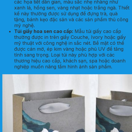
các họa tiết dân gian, màu sắc nhẹ nhàng như
xanh lá, hồng sen, vàng nhạt hoặc trắng ngà. Thiết
kế này thường được sử dụng để đựng trà, quà
tặng, bánh kẹo đặc sản và các sản phẩm thủ công
mỹ nghệ.
Túi giấy hoa sen cao cấp
:
Mẫu túi giấy cao cấp
thường được in trên giấy Couche, Ivory hoặc giấy
mỹ thuật với công nghệ in sắc nét. Bề mặt có thể
được cán mờ, ép kim vàng hoặc phủ UV để tăng
tính sang trọng. Loại túi này phù hợp với các
thương hiệu cao cấp, khách sạn, spa hoặc doanh
nghiệp muốn nâng tầm hình ảnh sản phẩm.