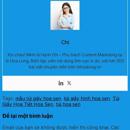
Chi
Xin chào! Mình là Hạnh Chi – Phụ trách Content Marketing tại
In Hoa Long. Biên tập viên nội dung lĩnh vực in ấn, với hơn 300
bài viết chuyên môn trên inhoalong.vn
Tags:
mẫu túi giấy hoa sen
,
túi giấy hình hoa sen
,
Túi
Giấy Họa Tiết Hoa Sen
,
túi hoa sen
Để lại một bình luận
Email của bạn sẽ không được hiển thị công khai.
Các