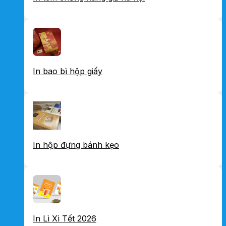
In bao bì hộp giấy
In hộp đựng bánh kẹo
In Lì Xì Tết 2026