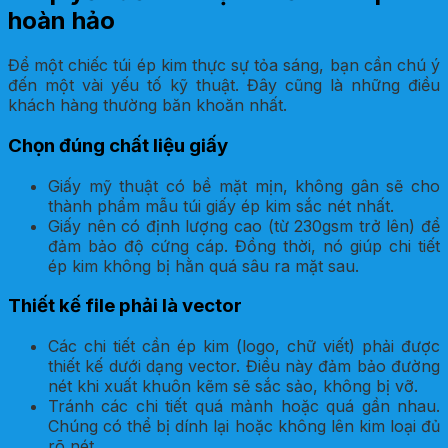
hoàn hảo
Để một chiếc túi ép kim thực sự tỏa sáng, bạn cần chú ý
đến một vài yếu tố kỹ thuật. Đây cũng là những điều
khách hàng thường băn khoăn nhất.
Chọn đúng chất liệu giấy
Giấy mỹ thuật có bề mặt mịn, không gân sẽ cho
thành phẩm mẫu túi giấy ép kim sắc nét nhất.
Giấy nên có định lượng cao (từ 230gsm trở lên) để
đảm bảo độ cứng cáp. Đồng thời, nó giúp chi tiết
ép kim không bị hằn quá sâu ra mặt sau.
Thiết kế file phải là vector
Các chi tiết cần ép kim (logo, chữ viết) phải được
thiết kế dưới dạng vector. Điều này đảm bảo đường
nét khi xuất khuôn kẽm sẽ sắc sảo, không bị vỡ.
Tránh các chi tiết quá mảnh hoặc quá gần nhau.
Chúng có thể bị dính lại hoặc không lên kim loại đủ
rõ nét.