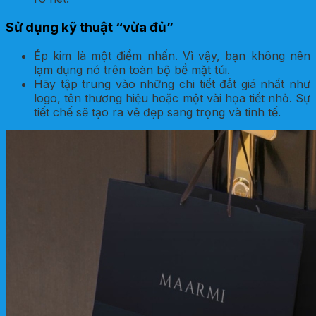
Sử dụng kỹ thuật “vừa đủ”
Ép kim là một điểm nhấn. Vì vậy, bạn không nên
lạm dụng nó trên toàn bộ bề mặt túi.
Hãy tập trung vào những chi tiết đắt giá nhất như
logo, tên thương hiệu hoặc một vài họa tiết nhỏ. Sự
tiết chế sẽ tạo ra vẻ đẹp sang trọng và tinh tế.