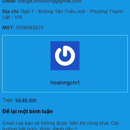
Gmail
: baogia.inhoalong@gmail.com
Địa chỉ
: Ngõ 1 - Đường Tân Triều mới - Phường Thanh
Liệt - HN
MST
: 0109082674
hoalongctv1
Tags:
túi ép kim
Để lại một bình luận
Email của bạn sẽ không được hiển thị công khai.
Các
trường bắt buộc được đánh dấu
*