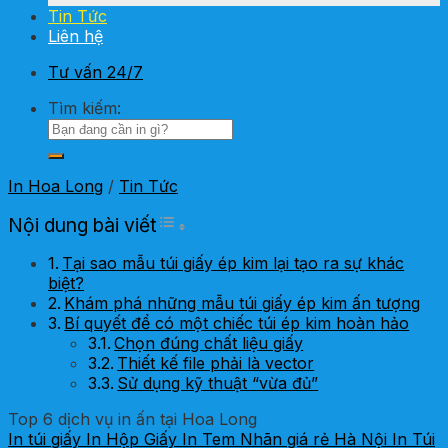
Tin Tức
Liên hệ
Tư vấn 24/7
Tìm kiếm:
In Hoa Long
/
Tin Tức
Toggle Table of Content
Nội dung bài viết
Tại sao mẫu túi giấy ép kim lại tạo ra sự khác
biệt?
Khám phá những mẫu túi giấy ép kim ấn tượng
Bí quyết để có một chiếc túi ép kim hoàn hảo
Chọn đúng chất liệu giấy
Thiết kế file phải là vector
Sử dụng kỹ thuật “vừa đủ”
Top 6 dịch vụ in ấn tại Hoa Long
In túi giấy
In Hộp Giấy
In Tem Nhãn giá rẻ Hà Nội
In Túi