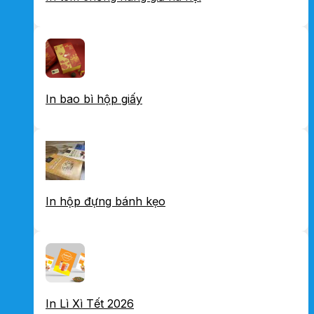
In bao bì hộp giấy
In hộp đựng bánh kẹo
In Lì Xì Tết 2026