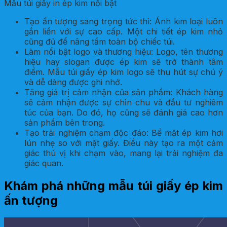
Mẫu túi giấy in ép kim nổi bật
Tạo ấn tượng sang trọng tức thì: Ánh kim loại luôn
gắn liền với sự cao cấp. Một chi tiết ép kim nhỏ
cũng đủ để nâng tầm toàn bộ chiếc túi.
Làm nổi bật logo và thương hiệu: Logo, tên thương
hiệu hay slogan được ép kim sẽ trở thành tâm
điểm. Mẫu túi giấy ép kim logo sẽ thu hút sự chú ý
và dễ dàng được ghi nhớ.
Tăng giá trị cảm nhận của sản phẩm: Khách hàng
sẽ cảm nhận được sự chỉn chu và đầu tư nghiêm
túc của bạn. Do đó, họ cũng sẽ đánh giá cao hơn
sản phẩm bên trong.
Tạo trải nghiệm chạm độc đáo: Bề mặt ép kim hơi
lún nhẹ so với mặt giấy. Điều này tạo ra một cảm
giác thú vị khi chạm vào, mang lại trải nghiệm đa
giác quan.
Khám phá những mẫu túi giấy ép kim
ấn tượng