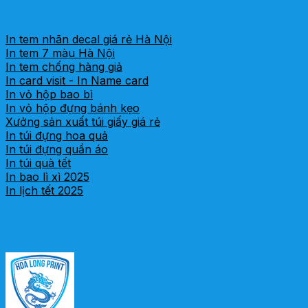
Danh sách sản phẩm tốt nhất
In tem nhãn decal giá rẻ Hà Nội
In tem 7 màu Hà Nội
In tem chống hàng giả
In card visit - In Name card
In vỏ hộp bao bì
In vỏ hộp đựng bánh kẹo
Xưởng sản xuất túi giấy giá rẻ
In túi đựng hoa quả
In túi đựng quần áo
In túi quà tết
In bao lì xì 2025
In lịch tết 2025