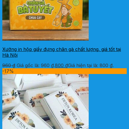
Xưởng in hộp giấy đựng chân gà chất lượng, giá tốt tại
Hà Nội
960
₫
Giá gốc là: 960 ₫.
800
₫
Giá hiện tại là: 800 ₫.
-17%