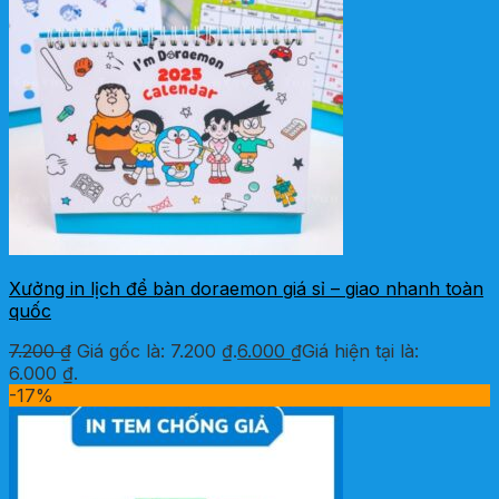
Xưởng in lịch để bàn doraemon giá sỉ – giao nhanh toàn
quốc
7.200
₫
Giá gốc là: 7.200 ₫.
6.000
₫
Giá hiện tại là:
6.000 ₫.
-17%