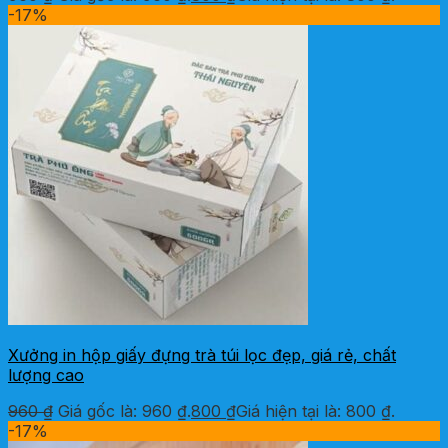
-17%
Xưởng in hộp giấy đựng trà túi lọc đẹp, giá rẻ, chất
lượng cao
960
₫
Giá gốc là: 960 ₫.
800
₫
Giá hiện tại là: 800 ₫.
-17%