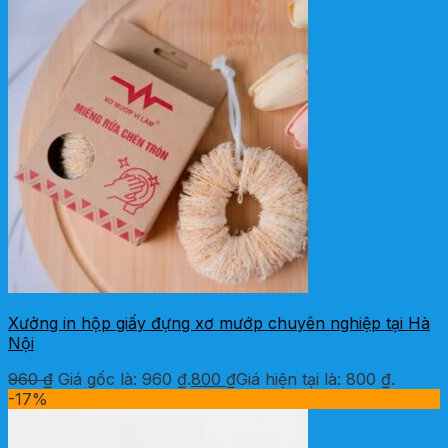
Xưởng in hộp giấy đựng xơ mướp chuyên nghiệp tại Hà
Nội
960
₫
Giá gốc là: 960 ₫.
800
₫
Giá hiện tại là: 800 ₫.
-17%