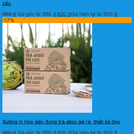
cầu
960
₫
Giá gốc là: 960 ₫.
800
₫
Giá hiện tại là: 800 ₫.
-17%
Xưởng in hộp giấy đựng trà atiso giá rẻ, thiết kế đẹp
960
₫
Giá gốc là: 960 ₫.
800
₫
Giá hiện tại là: 800 ₫.