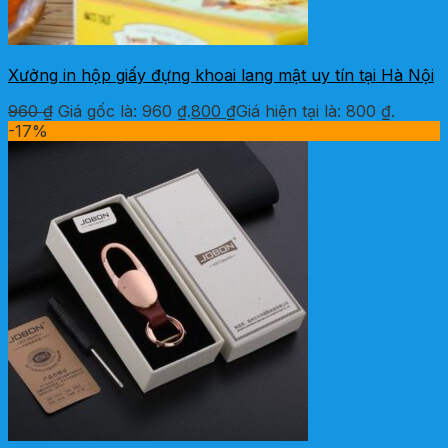
Xưởng in hộp giấy đựng khoai lang mật uy tín tại Hà Nội
960
₫
Giá gốc là: 960 ₫.
800
₫
Giá hiện tại là: 800 ₫.
-17%