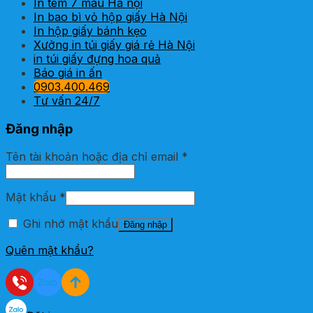
In tem 7 màu Hà nội
In bao bì vỏ hộp giấy Hà Nội
In hộp giấy bánh kẹo
Xưởng in túi giấy giá rẻ Hà Nội
in túi giấy đựng hoa quả
Báo giá in ấn
0903.400.469
Tư vấn 24/7
Đăng nhập
Tên tài khoản hoặc địa chỉ email
*
Mật khẩu
*
Ghi nhớ mật khẩu
Đăng nhập
Quên mật khẩu?