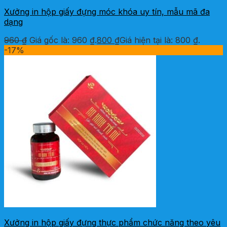
Xưởng in hộp giấy đựng móc khóa uy tín, mẫu mã đa
dạng
960
₫
Giá gốc là: 960 ₫.
800
₫
Giá hiện tại là: 800 ₫.
-17%
Xưởng in hộp giấy đựng thực phẩm chức năng theo yêu