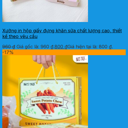
Xưởng in hộp giấy đựng khăn sữa chất lượng cao, thiết
kế theo yêu cầu
960
₫
Giá gốc là: 960 ₫.
800
₫
Giá hiện tại là: 800 ₫.
-17%