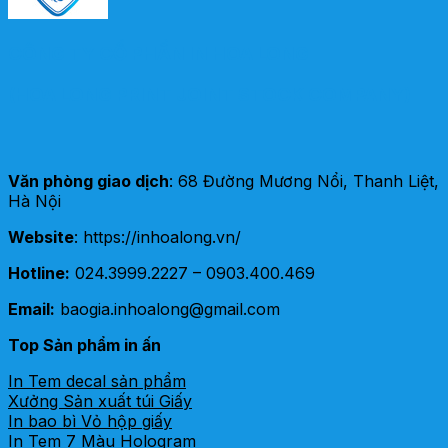
CÔNG TY CỔ PHẦN IN HOA LONG
(HOA LONG PRINT JOINT STOCK COMPANY)
Văn phòng giao dịch
: 68 Đường Mương Nổi, Thanh Liệt,
Hà Nội
Website
: https://inhoalong.vn/
Hotline:
024.3999.2227 – 0903.400.469
Email:
baogia.inhoalong@gmail.com
Top Sản phẩm in ấn
In Tem decal sản phẩm
Xưởng Sản xuất túi Giấy
In bao bì Vỏ hộp giấy
In Tem 7 Màu Hologram