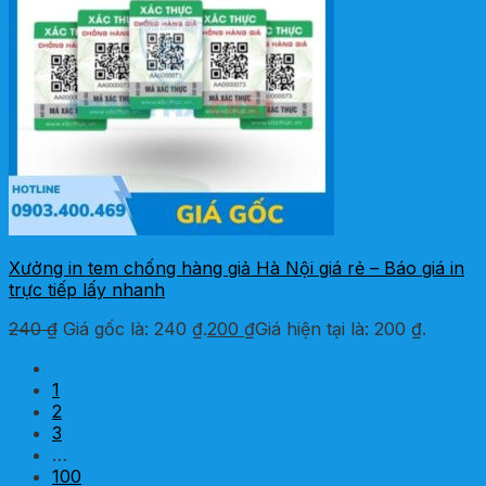
Xưởng in tem chống hàng giả Hà Nội giá rẻ – Báo giá in
trực tiếp lấy nhanh
240
₫
Giá gốc là: 240 ₫.
200
₫
Giá hiện tại là: 200 ₫.
1
2
3
…
100