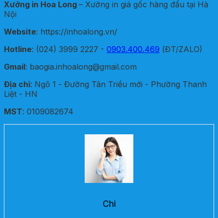
Xưởng in Hoa Long
– Xưởng in giá gốc hàng đầu tại Hà
Nội
Website
: https://inhoalong.vn/
Hotline
: (024) 3999 2227 -
0903.400.469
(ĐT/ZALO)
Gmail
: baogia.inhoalong@gmail.com
Địa chỉ
: Ngõ 1 - Đường Tân Triều mới - Phường Thanh
Liệt - HN
MST
: 0109082674
Chi