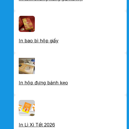
In bao bì hộp giấy
In hộp đựng bánh kẹo
In Lì Xì Tết 2026