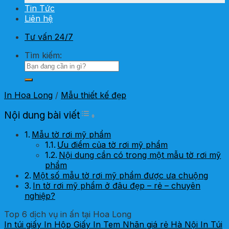
Tin Tức
Liên hệ
Tư vấn 24/7
Tìm kiếm:
In Hoa Long
/
Mẫu thiết kế đẹp
Toggle Table of Content
Nội dung bài viết
Mẫu tờ rơi mỹ phẩm
Ưu điểm của tờ rơi mỹ phẩm
Nội dung cần có trong một mẫu tờ rơi mỹ
phẩm
Một số mẫu tờ rơi mỹ phẩm được ưa chuộng
In tờ rơi mỹ phẩm ở đâu đẹp – rẻ – chuyên
nghiệp?
Top 6 dịch vụ in ấn tại Hoa Long
In túi giấy
In Hộp Giấy
In Tem Nhãn giá rẻ Hà Nội
In Túi