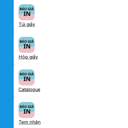
Túi giấy
Hộp giấy
Catalogue
Tem nhãn