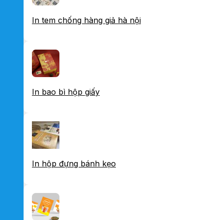
In tem chống hàng giả hà nội
In bao bì hộp giấy
In hộp đựng bánh kẹo