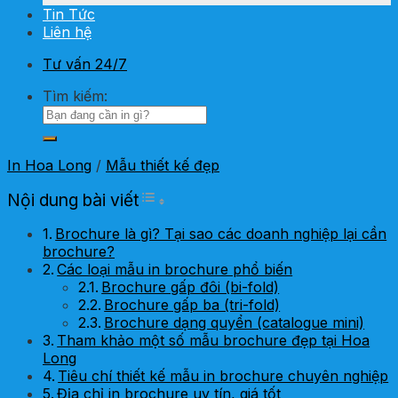
Tin Tức
Liên hệ
Tư vấn 24/7
Tìm kiếm:
In Hoa Long
/
Mẫu thiết kế đẹp
Toggle Table of Content
Nội dung bài viết
Brochure là gì? Tại sao các doanh nghiệp lại cần
brochure?
Các loại mẫu in brochure phổ biến
Brochure gấp đôi (bi-fold)
Brochure gấp ba (tri-fold)
Brochure dạng quyển (catalogue mini)
Tham khảo một số mẫu brochure đẹp tại Hoa
Long
Tiêu chí thiết kế mẫu in brochure chuyên nghiệp
Địa chỉ in brochure uy tín, giá tốt