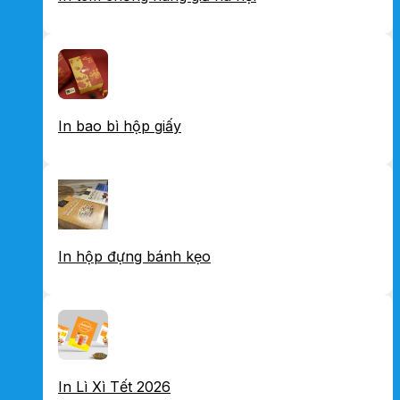
In bao bì hộp giấy
In hộp đựng bánh kẹo
In Lì Xì Tết 2026