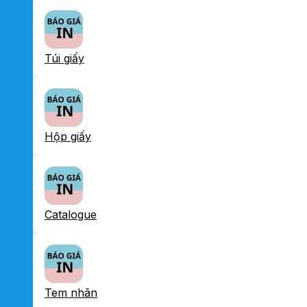
Túi giấy
Hộp giấy
Catalogue
Tem nhãn