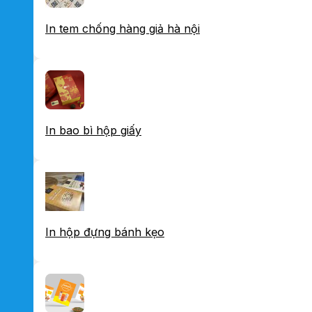
In tem chống hàng giả hà nội
In bao bì hộp giấy
In hộp đựng bánh kẹo