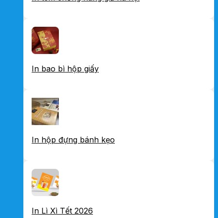
In bao bì hộp giấy
In hộp đựng bánh kẹo
In Lì Xì Tết 2026