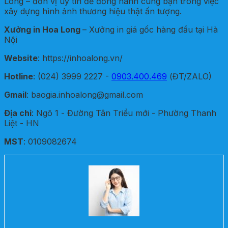
Long – đơn vị uy tín để đồng hành cùng bạn trong việc
xây dựng hình ảnh thương hiệu thật ấn tượng.
Xưởng in Hoa Long
– Xưởng in giá gốc hàng đầu tại Hà
Nội
Website
: https://inhoalong.vn/
Hotline
: (024) 3999 2227 -
0903.400.469
(ĐT/ZALO)
Gmail
: baogia.inhoalong@gmail.com
Địa chỉ
: Ngõ 1 - Đường Tân Triều mới - Phường Thanh
Liệt - HN
MST
: 0109082674