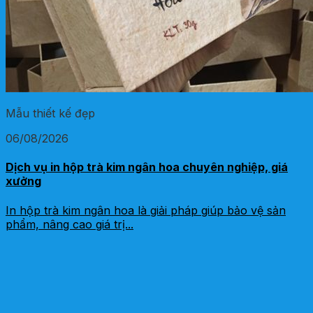
Mẫu thiết kế đẹp
06/08/2026
Dịch vụ in hộp trà kim ngân hoa chuyên nghiệp, giá
xưởng
In hộp trà kim ngân hoa là giải pháp giúp bảo vệ sản
phẩm, nâng cao giá trị...