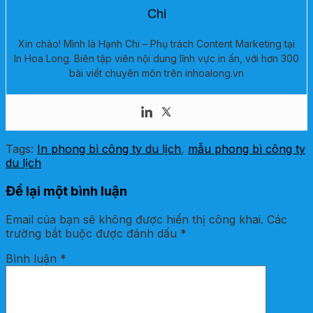
Chi
Xin chào! Mình là Hạnh Chi – Phụ trách Content Marketing tại
In Hoa Long. Biên tập viên nội dung lĩnh vực in ấn, với hơn 300
bài viết chuyên môn trên inhoalong.vn
Tags:
In phong bì công ty du lịch
,
mẫu phong bì công ty
du lịch
Để lại một bình luận
Email của bạn sẽ không được hiển thị công khai.
Các
trường bắt buộc được đánh dấu
*
Bình luận
*