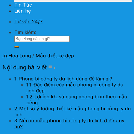
Tin Tức
Liên hệ
Tư vấn 24/7
Tìm kiếm:
In Hoa Long
/
Mẫu thiết kế đẹp
Toggle Table of Content
Nội dung bài viết
Phong bì công ty du lịch dùng để làm gì?
Đặc điểm của mẫu phong bì công ty du
lịch đẹp
Lợi ích khi sử dụng phong bì in theo mẫu
riêng
Một số ý tưởng thiết kế mẫu phong bì công ty du
lịch
Nên in mẫu phong bì công ty du lịch ở đâu uy
tín?