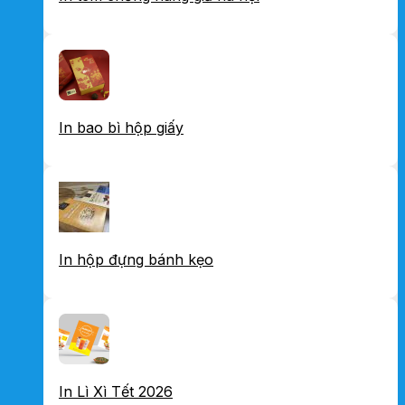
In bao bì hộp giấy
In hộp đựng bánh kẹo
In Lì Xì Tết 2026