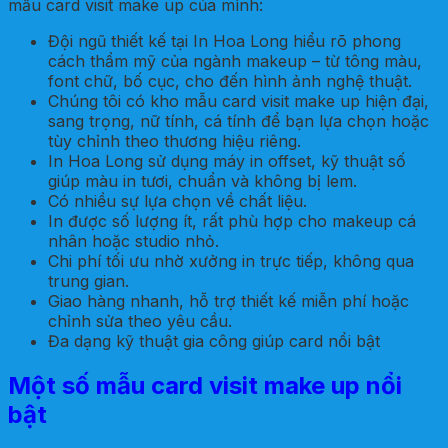
mẫu card visit make up của mình:
Đội ngũ thiết kế tại In Hoa Long hiểu rõ phong
cách thẩm mỹ của ngành makeup – từ tông màu,
font chữ, bố cục, cho đến hình ảnh nghệ thuật.
Chúng tôi có kho mẫu card visit make up hiện đại,
sang trọng, nữ tính, cá tính để bạn lựa chọn hoặc
tùy chỉnh theo thương hiệu riêng.
In Hoa Long sử dụng máy in offset, kỹ thuật số
giúp màu in tươi, chuẩn và không bị lem.
Có nhiều sự lựa chọn về chất liệu.
In được số lượng ít, rất phù hợp cho makeup cá
nhân hoặc studio nhỏ.
Chi phí tối ưu nhờ xưởng in trực tiếp, không qua
trung gian.
Giao hàng nhanh, hỗ trợ thiết kế miễn phí hoặc
chỉnh sửa theo yêu cầu.
Đa dạng kỹ thuật gia công giúp card nổi bật
Một số mẫu card visit make up nổi
bật