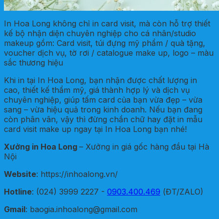
In Hoa Long không chỉ in card visit, mà còn hỗ trợ thiết
kế bộ nhận diện chuyên nghiệp cho cá nhân/studio
makeup gồm: Card visit, túi đựng mỹ phẩm / quà tặng,
voucher dịch vụ, tờ rơi / catalogue make up, logo – màu
sắc thương hiệu
Khi in tại In Hoa Long, bạn nhận được chất lượng in
cao, thiết kế thẩm mỹ, giá thành hợp lý và dịch vụ
chuyên nghiệp, giúp tấm card của bạn vừa đẹp – vừa
sang – vừa hiệu quả trong kinh doanh. Nếu bạn đang
còn phân vân, vậy thì đừng chần chữ hay đặt in mẫu
card visit make up ngay tại In Hoa Long bạn nhé!
Xưởng in Hoa Long
– Xưởng in giá gốc hàng đầu tại Hà
Nội
Website
: https://inhoalong.vn/
Hotline
: (024) 3999 2227 -
0903.400.469
(ĐT/ZALO)
Gmail
: baogia.inhoalong@gmail.com