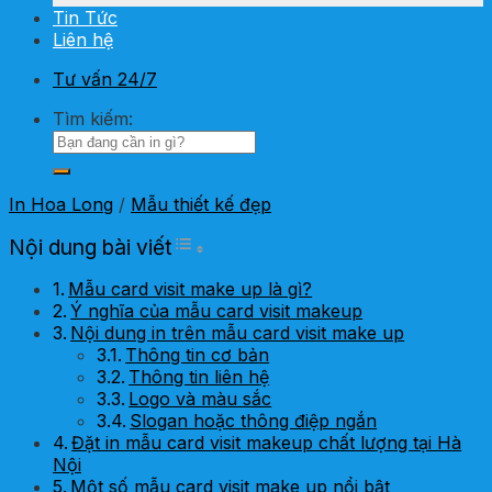
Tin Tức
Liên hệ
Tư vấn 24/7
Tìm kiếm:
In Hoa Long
/
Mẫu thiết kế đẹp
Toggle Table of Content
Nội dung bài viết
Mẫu card visit make up là gì?
Ý nghĩa của mẫu card visit makeup
Nội dung in trên mẫu card visit make up
Thông tin cơ bản
Thông tin liên hệ
Logo và màu sắc
Slogan hoặc thông điệp ngắn
Đặt in mẫu card visit makeup chất lượng tại Hà
Nội
Một số mẫu card visit make up nổi bật