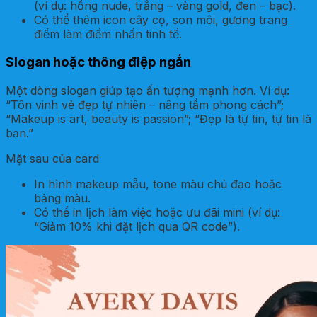
(ví dụ: hồng nude, trắng – vàng gold, đen – bạc).
Có thể thêm icon cây cọ, son môi, gương trang
điểm làm điểm nhấn tinh tế.
Slogan hoặc thông điệp ngắn
Một dòng slogan giúp tạo ấn tượng mạnh hơn. Ví dụ:
“Tôn vinh vẻ đẹp tự nhiên – nâng tầm phong cách”;
“Makeup is art, beauty is passion”; “Đẹp là tự tin, tự tin là
bạn.”
Mặt sau của card
In hình makeup mẫu, tone màu chủ đạo hoặc
bảng màu.
Có thể in lịch làm việc hoặc ưu đãi mini (ví dụ:
“Giảm 10% khi đặt lịch qua QR code”).