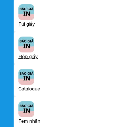
Túi giấy
Hộp giấy
Catalogue
Tem nhãn