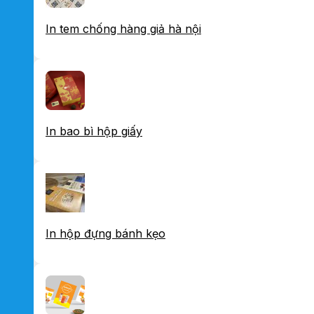
In tem chống hàng giả hà nội
In bao bì hộp giấy
In hộp đựng bánh kẹo