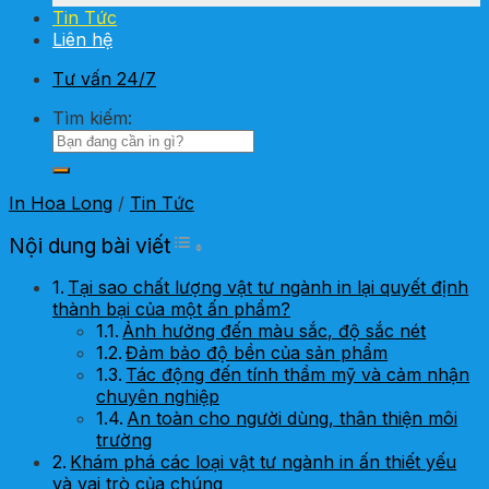
Tin Tức
Liên hệ
Tư vấn 24/7
Tìm kiếm:
In Hoa Long
/
Tin Tức
Toggle Table of Content
Nội dung bài viết
Tại sao chất lượng vật tư ngành in lại quyết định
thành bại của một ấn phẩm?
Ảnh hưởng đến màu sắc, độ sắc nét
Đảm bảo độ bền của sản phẩm
Tác động đến tính thẩm mỹ và cảm nhận
chuyên nghiệp
An toàn cho người dùng, thân thiện môi
trường
Khám phá các loại vật tư ngành in ấn thiết yếu
và vai trò của chúng