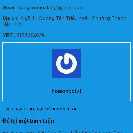
Gmail
: baogia.inhoalong@gmail.com
Địa chỉ
: Ngõ 1 - Đường Tân Triều mới - Phường Thanh
Liệt - HN
MST
: 0109082674
hoalongctv1
Tags:
vật tư in
,
vật tư ngành in ấn
Để lại một bình luận
Email của bạn sẽ không được hiển thị công khai.
Các