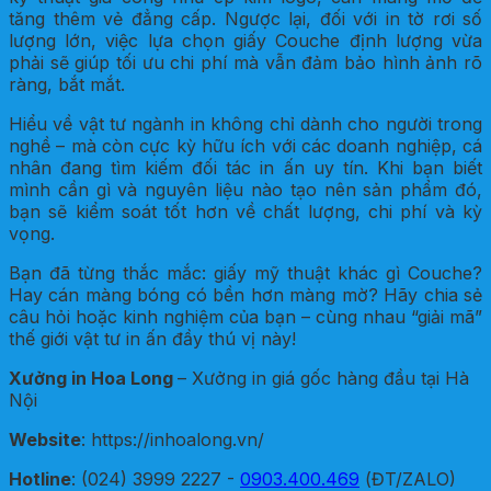
tăng thêm vẻ đẳng cấp. Ngược lại, đối với in tờ rơi số
lượng lớn, việc lựa chọn giấy Couche định lượng vừa
phải sẽ giúp tối ưu chi phí mà vẫn đảm bảo hình ảnh rõ
ràng, bắt mắt.
Hiểu về vật tư ngành in không chỉ dành cho người trong
nghề – mà còn cực kỳ hữu ích với các doanh nghiệp, cá
nhân đang tìm kiếm đối tác in ấn uy tín. Khi bạn biết
mình cần gì và nguyên liệu nào tạo nên sản phẩm đó,
bạn sẽ kiểm soát tốt hơn về chất lượng, chi phí và kỳ
vọng.
Bạn đã từng thắc mắc: giấy mỹ thuật khác gì Couche?
Hay cán màng bóng có bền hơn màng mờ? Hãy chia sẻ
câu hỏi hoặc kinh nghiệm của bạn – cùng nhau “giải mã”
thế giới vật tư in ấn đầy thú vị này!
Xưởng in Hoa Long
– Xưởng in giá gốc hàng đầu tại Hà
Nội
Website
: https://inhoalong.vn/
Hotline
: (024) 3999 2227 -
0903.400.469
(ĐT/ZALO)