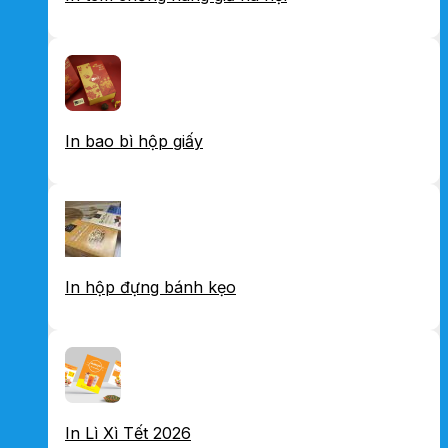
In bao bì hộp giấy
In hộp đựng bánh kẹo
In Lì Xì Tết 2026