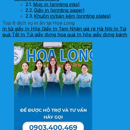
Mực in (printing inks)
Giấy in (printing paper)
Khuôn in/bản kẽm (printing plates)
Hóa chất ngành in (printing chemicals)
Top 6 dịch vụ in ấn tại Hoa Long
Vật tư phụ trợ và gia công sau in
In túi giấy
In Hộp Giấy
In Tem Nhãn giá rẻ Hà Nội
In Túi
Lựa chọn vật tư in phù hợp – kinh nghiệm từ
quà Tết
In Túi giấy đựng hoa quả
In hộp giấy đựng bánh
chuyên gia In Hoa Long