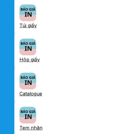
Túi giấy
Hộp giấy
Catalogue
Tem nhãn