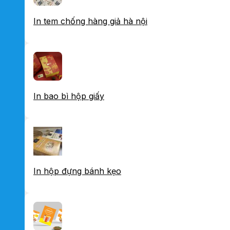
In tem chống hàng giả hà nội
In bao bì hộp giấy
In hộp đựng bánh kẹo