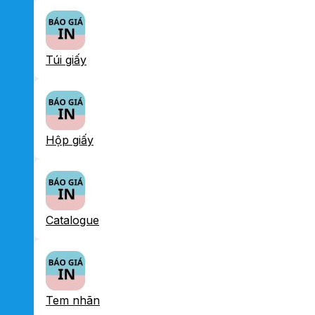
Túi giấy
Hộp giấy
Catalogue
Tem nhãn