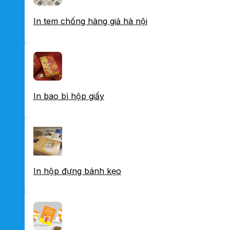
In tem chống hàng giả hà nội
In bao bì hộp giấy
In hộp đựng bánh kẹo