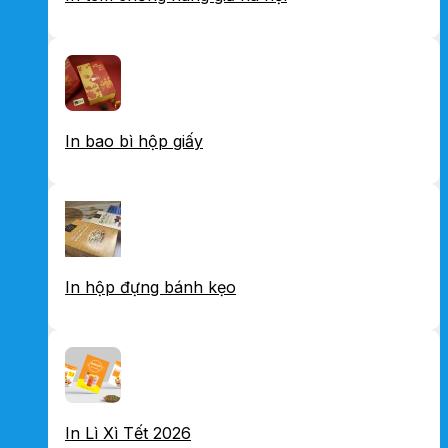
In bao bì hộp giấy
In hộp đựng bánh kẹo
In Lì Xì Tết 2026