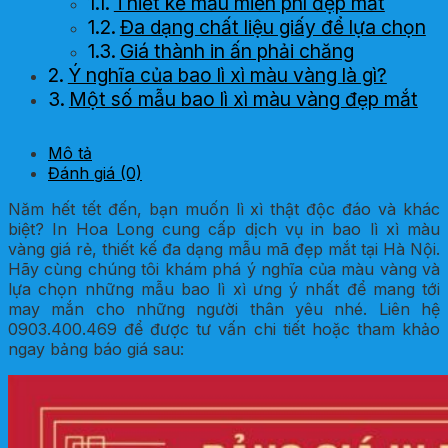
Thiết kế mẫu miễn phí đẹp mắt
Đa dạng chất liệu giấy để lựa chọn
Giá thành in ấn phải chăng
Ý nghĩa của bao lì xì màu vàng là gì?
Một số mẫu bao lì xì màu vàng đẹp mắt
Mô tả
Đánh giá (0)
Năm hết tết đến, bạn muốn lì xì thật độc đáo và khác
biệt? In Hoa Long cung cấp dịch vụ in bao lì xì màu
vàng giá rẻ, thiết kế đa dạng mẫu mã đẹp mắt tại Hà Nội.
Hãy cùng chúng tôi khám phá ý nghĩa của màu vàng và
lựa chọn những mẫu bao lì xì ưng ý nhất để mang tới
may mắn cho những người thân yêu nhé. Liên hệ
0903.400.469 để được tư vấn chi tiết hoặc tham khảo
ngay bảng báo giá sau: