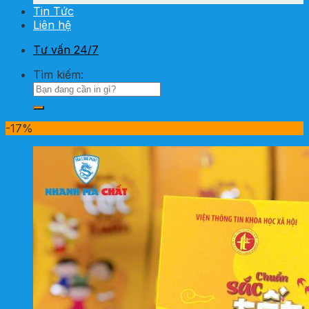
Tin Tức
Liên hệ
Tư vấn 24/7
Tìm kiếm:
-17%