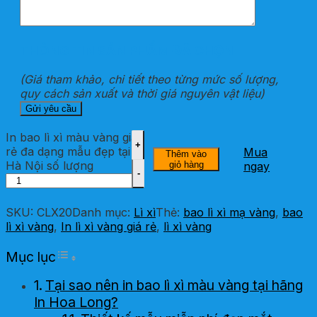
THÔNG TIN SẢN PHẨM ĐÃ CHỌN
(Giá tham khảo, chi tiết theo từng mức số lượng,
quy cách sản xuất và thời giá nguyên vật liệu)
In bao lì xì màu vàng giá
rẻ đa dạng mẫu đẹp tại
Mua
Thêm vào
Hà Nội số lượng
giỏ hàng
ngay
SKU:
CLX20
Danh mục:
Lì xì
Thẻ:
bao lì xì mạ vàng
,
bao
lì xì vàng
,
In lì xì vàng giá rẻ
,
lì xì vàng
Toggle Table of Content
Mục lục
Tại sao nên in bao lì xì màu vàng tại hãng
In Hoa Long?