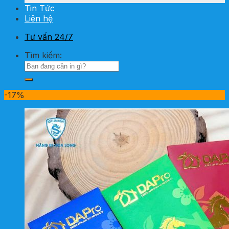
Tin Tức
Liên hệ
Tư vấn 24/7
Tìm kiếm:
-17%