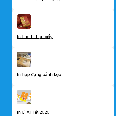
In bao bì hộp giấy
In hộp đựng bánh kẹo
In Lì Xì Tết 2026