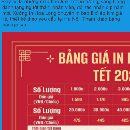
Đây sẽ là những mẫu bao lì xì Tết ấn tượng, sang trọng
dành tặng người thân, nhân viên, đối tác nhân dịp năm
mới. Xưởng In Hoa Long chuyên in bao lì xì ép kim giá
rẻ, thiết kế theo yêu cầu tại Hà Nội. Tham khảo bảng
báo giá sau: