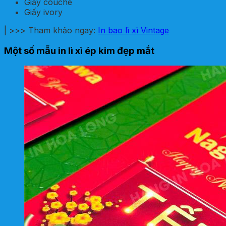
Giấy couche
Giấy ivory
| >>> Tham khảo ngay:
In bao lì xì Vintage
Một số mẫu in lì xì ép kim đẹp mắt