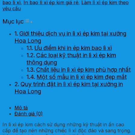
bao lì xì
,
In bao lì xì ép kim giá rẻ
,
Làm lì xì ép kim theo
yêu cầu
Toggle Table of Content
Mục lục
Giới thiệu dịch vụ in lì xì ép kim tại xưởng
Hoa Long
Ưu điểm khi in ép kim bao lì xì
Các loại kỹ thuật in lì xì ép kim
thông dụng
Chất liệu in lì xì ép kim phù hợp nhất
Một số mẫu in lì xì ép kim đẹp mắt
Quy trình đặt in lì xì ép kim tại xưởng in
Hoa Long
Mô tả
Đánh giá (0)
In lì xì ép kim cách sử dụng những kỹ thuật in ấn cao
cấp để tạo nên những chiếc lì xì độc đáo và sang trọng.