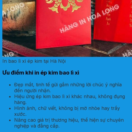
In bao lì xì ép kim tại Hà Nội
Ưu điểm khi in ép kim bao lì xì
Đẹp mắt, tinh tế gửi gắm những lời chúc ý nghĩa
đến người nhận.
Hiệu ứng ép kim bao lì xì khác nhau, không đụng
hàng.
Hình ảnh, chữ viết, không bị mờ nhòe hay trầy
xước.
Nâng cao giá trị thương hiệu, thể hiện sự chuyên
nghiệp và đẳng cấp.