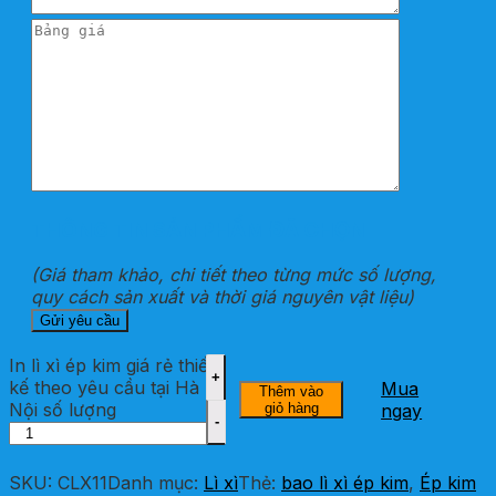
THÔNG TIN SẢN PHẨM ĐÃ CHỌN
(Giá tham khảo, chi tiết theo từng mức số lượng,
quy cách sản xuất và thời giá nguyên vật liệu)
In lì xì ép kim giá rẻ thiết
kế theo yêu cầu tại Hà
Mua
Thêm vào
Nội số lượng
giỏ hàng
ngay
SKU:
CLX11
Danh mục:
Lì xì
Thẻ:
bao lì xì ép kim
,
Ép kim