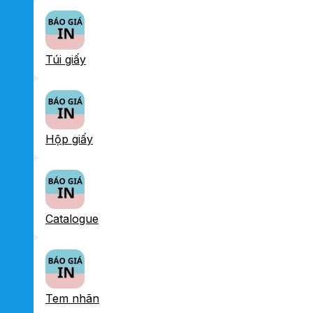
Túi giấy
Hộp giấy
Catalogue
Tem nhãn