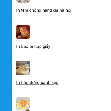
In tem chống hàng giả hà nội
In bao bì hộp giấy
In hộp đựng bánh kẹo