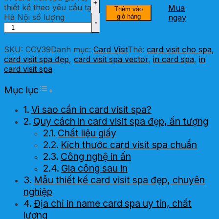
thiết kế theo yêu cầu tại
Mua
Thêm vào
Hà Nội số lượng
giỏ hàng
ngay
SKU:
CCV39
Danh mục:
Card Visit
Thẻ:
card visit cho spa
,
card visit spa đẹp
,
card visit spa vector
,
in card spa
,
in
card visit spa
Toggle Table of Content
Mục lục
Vì sao cần in card visit spa?
Quy cách in card visit spa đẹp, ấn tượng
Chất liệu giấy
Kích thước card visit spa chuẩn
Công nghệ in ấn
Gia công sau in
Mẫu thiết kế card visit spa đẹp, chuyên
nghiệp
Địa chỉ in name card spa uy tín, chất
lượng