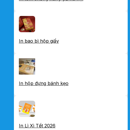
In bao bì hộp giấy
In hộp đựng bánh kẹo
In Lì Xì Tết 2026