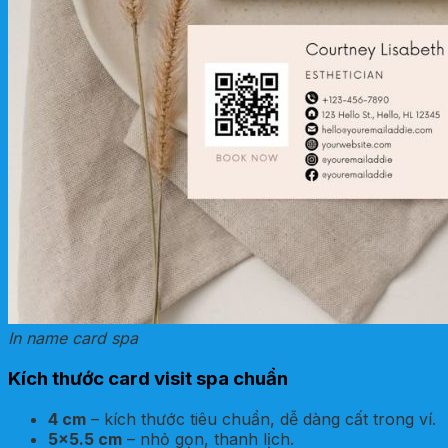
In name card spa
Kích thước card visit spa chuẩn
4 cm
– kích thước tiêu chuẩn, dễ dàng cất trong ví.
5×5.5 cm
– nhỏ gọn, thanh lịch.