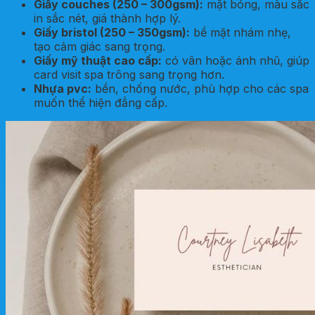
Giấy couches (250 – 300gsm):
mặt bóng, màu sắc
in sắc nét, giá thành hợp lý.
Giấy bristol (250 – 350gsm):
bề mặt nhám nhẹ,
tạo cảm giác sang trọng.
Giấy mỹ thuật cao cấp:
có vân hoặc ánh nhũ, giúp
card visit spa trông sang trọng hơn.
Nhựa pvc:
bền, chống nước, phù hợp cho các spa
muốn thể hiện đẳng cấp.