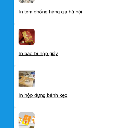
In tem chống hàng giả hà nội
In bao bì hộp giấy
In hộp đựng bánh kẹo