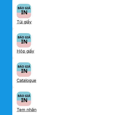
Túi giấy
Hộp giấy
Catalogue
Tem nhãn