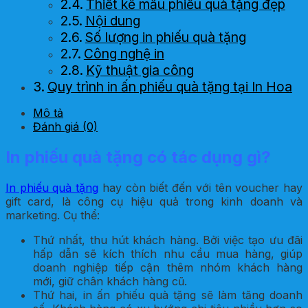
Thiết kế mẫu phiếu quà tặng đẹp
Nội dung
Số lượng in phiếu quà tặng
Công nghệ in
Kỹ thuật gia công
Quy trình in ấn phiếu quà tặng tại In Hoa
Long
Mô tả
Bước 1: Tiếp nhận yêu cầu
Đánh giá (0)
Bước 2: Tư vấn và báo giá
Bước 3: Thiết kế mẫu
In phiếu quà tặng có tác dụng gì?
Bước 4: In ấn sản xuất và gia công
hoàn thiện
In phiếu quà tặng
hay còn biết đến với tên voucher hay
Bước 5: Kiểm tra và giao hàng
gift card, là công cụ hiệu quả trong kinh doanh và
marketing. Cụ thể:
Lý do khách hàng đặt in phiếu quà tặng ở
In Hoa Long
Thứ nhất, thu hút khách hàng. Bởi việc tạo ưu đãi
hấp dẫn sẽ kích thích nhu cầu mua hàng, giúp
doanh nghiệp tiếp cận thêm nhóm khách hàng
mới, giữ chân khách hàng cũ.
Thứ hai, in ấn phiếu quà tặng sẽ làm tăng doanh