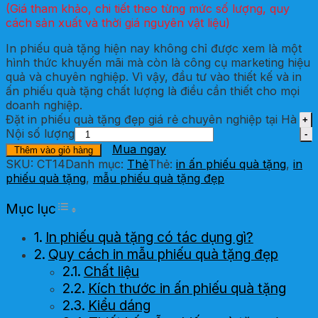
(Giá tham khảo, chi tiết theo từng mức số lượng, quy
cách sản xuất và thời giá nguyên vật liệu)
In phiếu quà tặng hiện nay không chỉ được xem là một
hình thức khuyến mãi mà còn là công cụ marketing hiệu
quả và chuyên nghiệp. Vì vậy, đầu tư vào thiết kế và in
ấn phiếu quà tặng chất lượng là điều cần thiết cho mọi
doanh nghiệp.
Đặt in phiếu quà tặng đẹp giá rẻ chuyên nghiệp tại Hà
Nội số lượng
Mua ngay
Thêm vào giỏ hàng
SKU:
CT14
Danh mục:
Thẻ
Thẻ:
in ấn phiếu quà tặng
,
in
phiếu quà tặng
,
mẫu phiếu quà tặng đẹp
Toggle Table of Content
Mục lục
In phiếu quà tặng có tác dụng gì?
Quy cách in mẫu phiếu quà tặng đẹp
Chất liệu
Kích thước in ấn phiếu quà tặng
Kiểu dáng