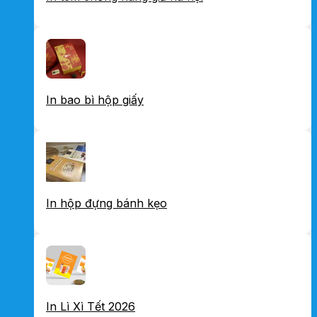
In bao bì hộp giấy
In hộp đựng bánh kẹo
In Lì Xì Tết 2026