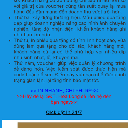
số. Khách hàng có xu hướng chi tiêu nhiều hơn so
với giá trị của voucher cùng tần suất quay lại mua
hàng đều đặn mang đến doanh thu vượt trội hơn.
Thứ ba, xây dựng thương hiệu. Mẫu phiếu quà tặng
đẹp giúp doanh nghiệp nâng cao hình ảnh chuyên
nghiệp, tăng độ nhận diện, khiến khách hàng ghi
nhớ bạn lâu hơn.
Thứ tư, in phiếu quà tặng có tính linh hoạt cao, vừa
dùng làm quà tặng cho đối tác, khách hàng mới,
khách hàng cũ lại có thể phù hợp với nhiều dịp
như sinh nhật, lễ, khuyến mãi.
Thứ năm, voucher giúp việc quản lý chương trình
dễ dàng hơn. Việc kiểm soát được thực hiện mã
code hoặc số seri. Điều này vừa hạn chế được tình
trạng gian lận, lại tăng tính bảo mật tốt.
>>
IN NHANH, CHI PHÍ RẺ!<<
>>Hãy để lại SĐT, Hoa Long sẽ liên hệ đến
bạn ngay:<<
Click đặt In 24/7