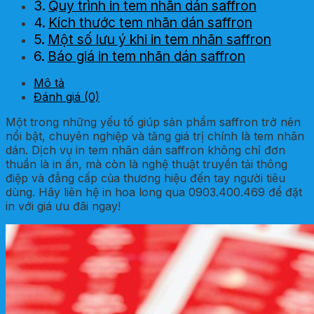
Quy trình in tem nhãn dán saffron
Kích thước tem nhãn dán saffron
Một số lưu ý khi in tem nhãn saffron
Báo giá in tem nhãn dán saffron
Địa chỉ in tem nhãn dán saffron uy tín
Mô tả
Đánh giá (0)
Một trong những yếu tố giúp sản phẩm saffron trở nên
nổi bật, chuyên nghiệp và tăng giá trị chính là tem nhãn
dán. Dịch vụ in tem nhãn dán saffron không chỉ đơn
thuần là in ấn, mà còn là nghệ thuật truyền tải thông
điệp và đẳng cấp của thương hiệu đến tay người tiêu
dùng. Hãy liên hệ in hoa long qua 0903.400.469 để đặt
in với giá ưu đãi ngay!