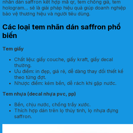
nhãn dán saffron kết hợp mã qr, tem chống giả, tem
hologram… sẽ là giải pháp hiệu quả giúp doanh nghiệp
bảo vệ thương hiệu và người tiêu dùng.
Các loại tem nhãn dán saffron phổ
biến
Tem giấy
Chất liệu: giấy couche, giấy kraft, giấy decal
thường.
Ưu điểm: in đẹp, giá rẻ, dễ dàng thay đổi thiết kế
theo từng đợt.
Nhược điểm: kém bền, dễ rách khi gặp nước.
Tem nhựa (decal nhựa pvc, pp)
Bền, chịu nước, chống trầy xước.
Thích hợp dán trên lọ thủy tinh, lọ nhựa đựng
saffron.