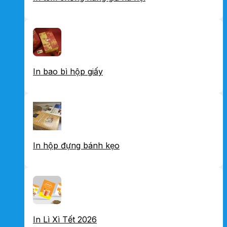
In bao bì hộp giấy
In hộp đựng bánh kẹo
In Lì Xì Tết 2026