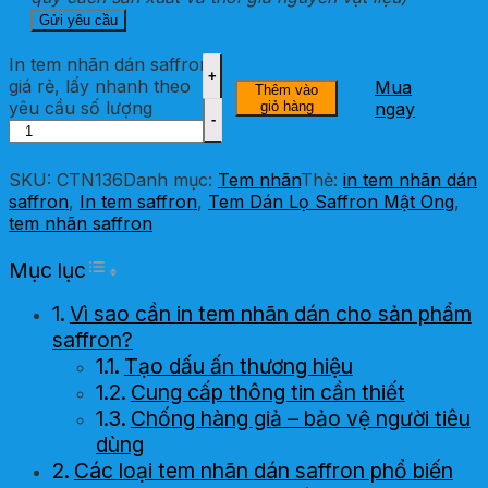
In tem nhãn dán saffron
giá rẻ, lấy nhanh theo
Mua
Thêm vào
yêu cầu số lượng
giỏ hàng
ngay
SKU:
CTN136
Danh mục:
Tem nhãn
Thẻ:
in tem nhãn dán
saffron
,
In tem saffron
,
Tem Dán Lọ Saffron Mật Ong
,
tem nhãn saffron
Toggle Table of Content
Mục lục
Vì sao cần in tem nhãn dán cho sản phẩm
saffron?
Tạo dấu ấn thương hiệu
Cung cấp thông tin cần thiết
Chống hàng giả – bảo vệ người tiêu
dùng
Các loại tem nhãn dán saffron phổ biến