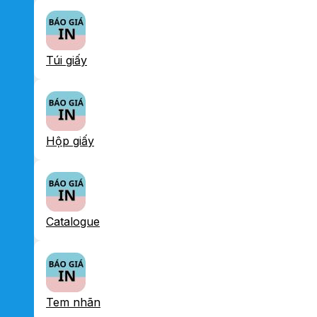
Túi giấy
Hộp giấy
Catalogue
Tem nhãn