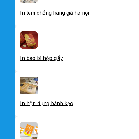
In tem chống hàng giả hà nội
In bao bì hộp giấy
In hộp đựng bánh kẹo