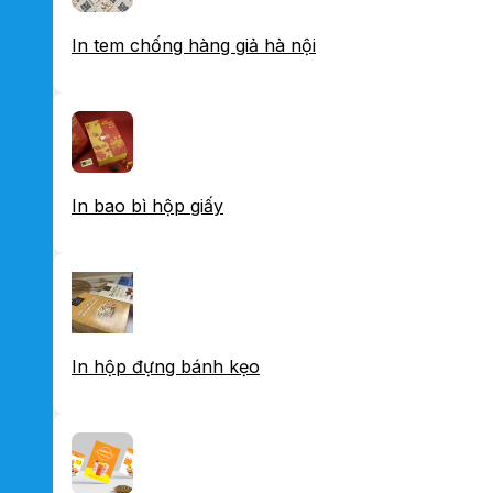
In tem chống hàng giả hà nội
In bao bì hộp giấy
In hộp đựng bánh kẹo