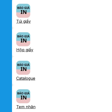
Túi giấy
Hộp giấy
Catalogue
Tem nhãn