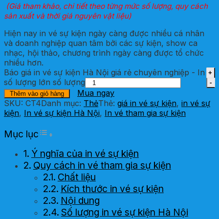
(Giá tham khảo, chi tiết theo từng mức số lượng,
quy cách
sản xuất và thời giá nguyên vật liệu)
Hiện nay in vé sự kiện ngày càng được nhiều cá nhân
và doanh nghiệp quan tâm bởi các sự kiện, show ca
nhạc, hội thảo, chương trình ngày càng được tổ chức
nhiều hơn.
Báo giá in vé sự kiện Hà Nội giá rẻ chuyên nghiệp - In
số lượng lớn số lượng
Mua ngay
Thêm vào giỏ hàng
SKU:
CT4
Danh mục:
Thẻ
Thẻ:
giá in vé sự kiện
,
in vé sự
kiện
,
In vé sự kiện Hà Nội
,
In vé tham gia sự kiện
Toggle Table of Content
Mục lục
Ý nghĩa của in vé sự kiện
Quy cách in vé tham gia sự kiện
Chất liệu
Kích thước in vé sự kiện
Nội dung
Số lượng in vé sự kiện Hà Nội