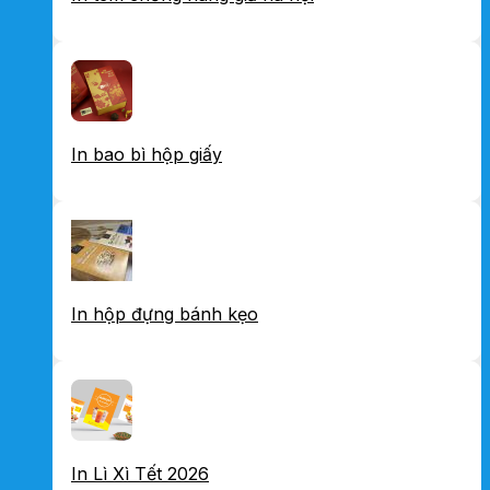
In bao bì hộp giấy
In hộp đựng bánh kẹo
In Lì Xì Tết 2026