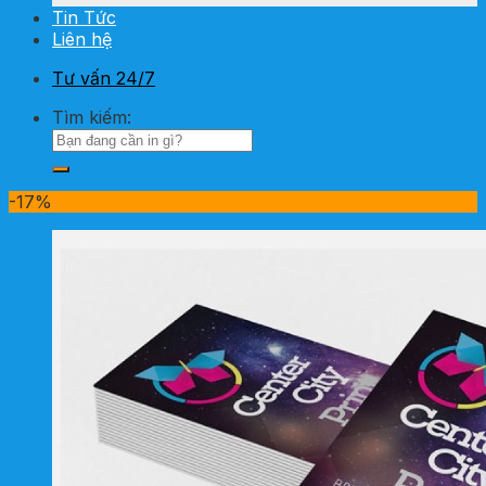
Tin Tức
Liên hệ
Tư vấn 24/7
Tìm kiếm:
-17%