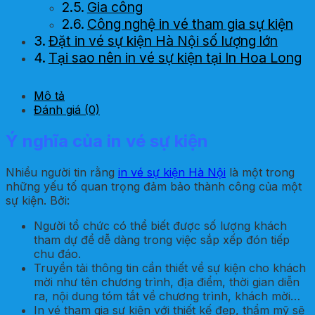
Gia công
Công nghệ in vé tham gia sự kiện
Đặt in vé sự kiện Hà Nội số lượng lớn
Tại sao nên in vé sự kiện tại In Hoa Long
Mô tả
Đánh giá (0)
Ý nghĩa của in vé sự kiện
Nhiều người tin rằng
in vé sự kiện Hà Nội
là một trong
những yếu tố quan trọng đảm bảo thành công của một
sự kiện. Bởi:
Người tổ chức có thể biết được số lượng khách
tham dự để dễ dàng trong việc sắp xếp đón tiếp
chu đáo.
Truyền tải thông tin cần thiết về sự kiện cho khách
mời như tên chương trình, địa điểm, thời gian diễn
ra, nội dung tóm tắt về chương trình, khách mời…
In vé tham gia sự kiện với thiết kế đẹp, thẩm mỹ sẽ