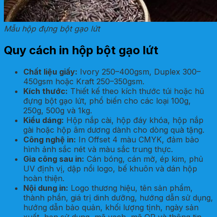
Mẫu hộp đựng bột gạo lứt
Quy cách in hộp bột gạo lứt
Chất liệu giấy:
Ivory 250–400gsm, Duplex 300–
450gsm hoặc Kraft 250–350gsm.
Kích thước:
Thiết kế theo kích thước túi hoặc hũ
đựng bột gạo lứt, phổ biến cho các loại 100g,
250g, 500g và 1kg.
Kiểu dáng:
Hộp nắp cài, hộp đáy khóa, hộp nắp
gài hoặc hộp âm dương dành cho dòng quà tặng.
Công nghệ in:
In Offset 4 màu CMYK, đảm bảo
hình ảnh sắc nét và màu sắc trung thực.
Gia công sau in:
Cán bóng, cán mờ, ép kim, phủ
UV định vị, dập nổi logo, bế khuôn và dán hộp
hoàn thiện.
Nội dung in:
Logo thương hiệu, tên sản phẩm,
thành phần, giá trị dinh dưỡng, hướng dẫn sử dụng,
hướng dẫn bảo quản, khối lượng tịnh, ngày sản
xuất, hạn sử dụng, mã vạch, mã QR và thông tin