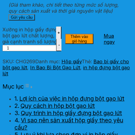
(Giá tham khảo, chi tiết theo từng mức số lượng,
quy cách sản xuất và thời giá nguyên vật liệu)
Xưởng in hộp giấy đựng
bột gạo lứt chất lượng,
Mua
Thêm vào
giá cạnh tranh số lượng
giỏ hàng
ngay
SKU:
CHG269
Danh mục:
Hộp giấy
Thẻ:
Bao bì giấy cho
bột gạo lứt
,
In Bao Bì Bột Gạo Lứt
,
in hộp đựng bột gạo
lứt
Toggle Table of Content
Mục lục
Lợi ích của việc in hộp đựng bột gạo lứt
Quy cách in hộp bột gạo lứt
Quy trình in hộp giấy đựng bột gạo lứt
Vì sao nên sản xuất hộp giấy theo yêu
cầu?
Lưu ý khi lựa chọn đơn vị in hộp giấy