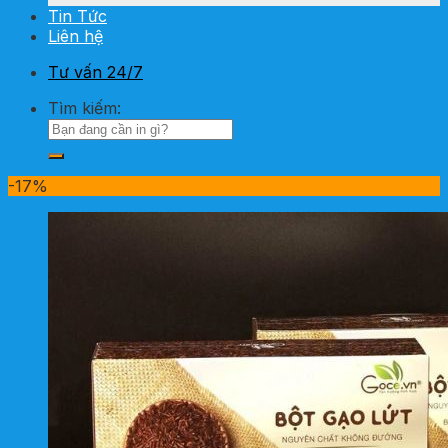
Tin Tức
Liên hệ
Tư vấn 24/7
Tìm kiếm:
-17%